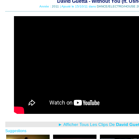
David Guetta - Without You (ft. Ush
Année :
2011
| Ajouté le 15/10/11 dans
DANCE/ELECTRO/HOUSE 2
► Afficher Tous Les Clips De
David Guet
Suggestions