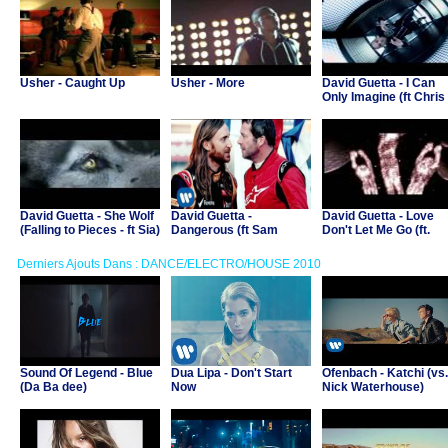
Usher - Caught Up
Usher - More
David Guetta - I Can
Only Imagine (ft Chris
Brown, Lil Wayne)
David Guetta - She Wolf
David Guetta -
David Guetta - Love
(Falling to Pieces - ft Sia)
Dangerous (ft Sam
Don't Let Me Go (ft.
Martin)
Chris willis)
Derniers Ajouts Dans : DANCE/ELECTRO/HOUSE 2010
Sound Of Legend - Blue
Dua Lipa - Don't Start
Ofenbach - Katchi (vs.
(Da Ba dee)
Now
Nick Waterhouse)