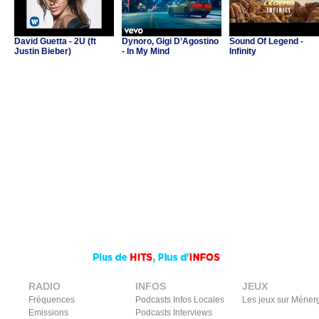
David Guetta - 2U (ft
Dynoro, Gigi D’Agostino
Sound Of Legend -
Justin Bieber)
- In My Mind
Infinity
RADIO
INFOS
JEUX
Fréquences
Podcasts Infos Locales
Les jeux sur Méner
Emissions
Podcasts Interviews