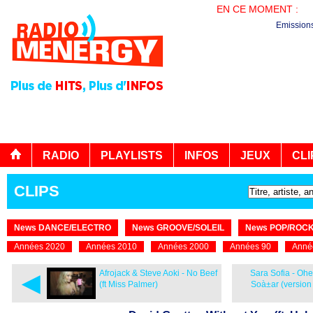
EN CE MOMENT :
AG
Emission
RADIO
PLAYLISTS
INFOS
JEUX
CLI
CLIPS
News DANCE/ELECTRO
News GROOVE/SOLEIL
News POP/ROC
Années 2020
Années 2010
Années 2000
Années 90
Anné
◄
Afrojack & Steve Aoki - No Beef
Sara Sofia - Oh
(ft Miss Palmer)
Soà±ar (version