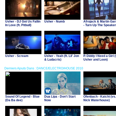
Usher - DJ Got Us Fallin
Usher - Numb
Afrojack & Martin Gar
In Love (ft. Pitbull)
- Turn Up The Speake
Usher - Scream
Usher - Yeah (ft. Lil' Jon
P. Diddy I Need a Girl (f
& Ludacris)
Usher and Loon)
Derniers Ajouts Dans : DANCE/ELECTRO/HOUSE 2010
Sound Of Legend - Blue
Dua Lipa - Don't Start
Ofenbach - Katchi (vs.
(Da Ba dee)
Now
Nick Waterhouse)