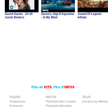
David Guetta - 2U (ft
Dynoro, Gigi D’Agostino
Sound Of Legend -
Justin Bieber)
- In My Mind
Infinity
RADIO
INFOS
JEUX
Fréquences
Podcasts Infos Locales
Les jeux sur Méner
Emissions
Podcasts Interviews