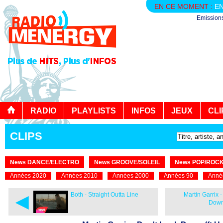
EN CE MOMENT :
EN
Emission
RADIO
PLAYLISTS
INFOS
JEUX
CLI
CLIPS
News DANCE/ELECTRO
News GROOVE/SOLEIL
News POP/ROC
Années 2020
Années 2010
Années 2000
Années 90
Anné
◄
Both - Straight Outta Line
Martin Garrix 
Down 