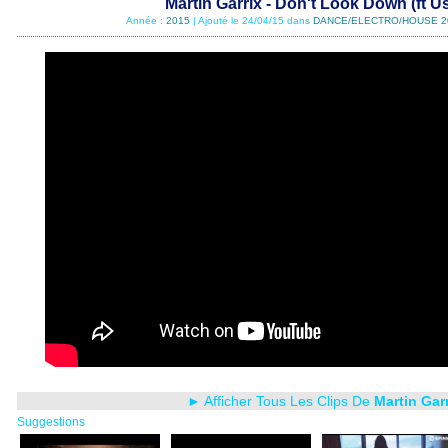
Martin Garrix - Don't Look Down (ft Us
Année :
2015
| Ajouté le 24/04/15 dans
DANCE/ELECTRO/HOUSE 2
► Afficher Tous Les Clips De
Martin Gar
Suggestions