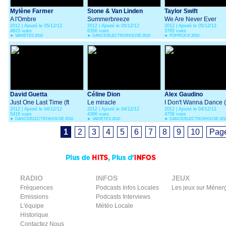
Mylène Farmer
Stone & Van Linden
Taylor Swift
A l'Ombre
Summerbreeze
We Are Never Ever
2012 | Ajouté le 05/12/12
2012 | Ajouté le 05/12/12
2012 | Ajouté le 05/12/12
Getting Back Together
4823 vues
6356 vues
3765 vues
►
VARIETES 2010
►
DANCE/ELECTRO/HOUSE 2010
►
POP/ROCK 2010
David Guetta
Céline Dion
Alex Gaudino
Just One Last Time (ft
Le miracle
I Don't Wanna Dance (
2012 | Ajouté le 04/12/12
2012 | Ajouté le 04/12/12
2012 | Ajouté le 04/12/12
Taped Rai)
Taboo)
5416 vues
4366 vues
4758 vues
►
DANCE/ELECTRO/HOUSE 2010
►
VARIETES 2010
►
DANCE/ELECTRO/HOUSE 201
1
2
3
4
5
6
7
8
9
10
Page
RADIO
INFOS
JEUX
Fréquences
Podcasts Infos Locales
Les jeux sur Méner
Emissions
Podcasts Interviews
L'équipe
Météo Locale
Historique
Contactez Nous