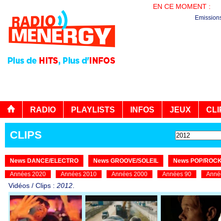
EN CE MOMENT :
PL
Emission
RADIO
PLAYLISTS
INFOS
JEUX
CLI
CLIPS
News DANCE/ELECTRO
News GROOVE/SOLEIL
News POP/ROC
Années 2020
Années 2010
Années 2000
Années 90
Anné
Vidéos / Clips :
2012
.