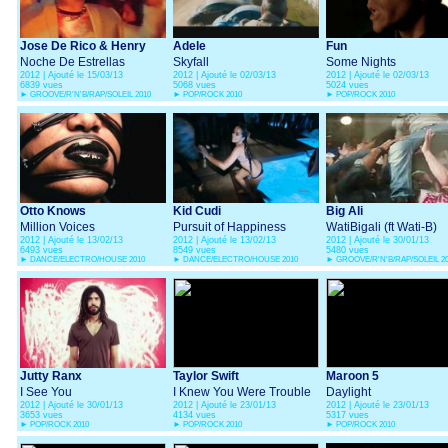
Jose De Rico & Henry
Adele
Fun
Mendez
Noche De Estrellas
Skyfall
Some Nights
2012 | Ajouté le 15/03/13
2012 | Ajouté le 02/03/13
2012 | Ajouté le 02/03/13
6839 vues
5068 vues
5024 vues
►
GROOVE/R'N'B/RAP/SOLEIL 2010
►
POP/ROCK 2010
►
POP/ROCK 2010
Otto Knows
Kid Cudi
Big Ali
Million Voices
Pursuit of Happiness
WatiBigali (ft Wati-B)
2012 | Ajouté le 13/02/13
2012 | Ajouté le 13/02/13
2012 | Ajouté le 30/01/13
(Steve Aoki Remix)
6493 vues
8549 vues
5480 vues
►
DANCE/ELECTRO/HOUSE 2010
►
DANCE/ELECTRO/HOUSE 2010
►
GROOVE/R'N'B/RAP/SOLEIL 2
Jutty Ranx
Taylor Swift
Maroon 5
I See You
I Knew You Were Trouble
Daylight
2012 | Ajouté le 30/01/13
2012 | Ajouté le 23/01/13
2012 | Ajouté le 23/01/13
3653 vues
4134 vues
5317 vues
►
POP/ROCK 2010
►
POP/ROCK 2010
►
POP/ROCK 2010