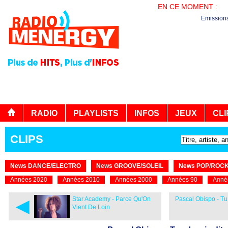
EN CE MOMENT :
LA
Emission
RADIO
PLAYLISTS
INFOS
JEUX
CLI
CLIPS
News DANCE/ELECTRO
News GROOVE/SOLEIL
News POP/ROC
Années 2020
Années 2010
Années 2000
Années 90
Anné
◄
Star Academy - Parce Qu'On
Pascal Obispo - Tu 
Vient De Loin