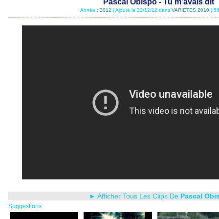
Pascal Obispo - Tu m'avais dit
Année :
2012
| Ajouté le 22/12/12 dans
VARIETES 2010
| 5
► Afficher Tous Les Clips De
Pascal Obi
Suggestions