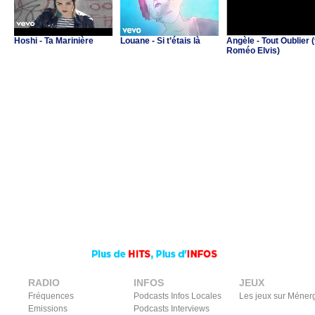
Hoshi - Ta Marinière
Louane - Si t’étais là
Angèle - Tout Oublier (
Roméo Elvis)
RADIO
INFOS
JEUX
Fréquences
Podcasts Infos Locales
Les jeux sur Méner
Emissions
Podcasts Interviews