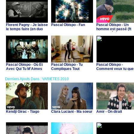
Florent Pagny - Je laisse
Pascal Obispo - Fan
Pascal Obispo - Un
le temps faire (en duo
homme est passé (ft
avec Pascal Obispo)
Elodie Frégé)
Pascal Obispo - Où Et
Pascal Obispo - Tu
Pascal Obispo -
Avec Qui Tu M'Aimes
Compliques Tout
Comment veux tu que 
t'aime
Derniers Ajouts Dans : VARIETES 2010
Kendji Girac - Tiago
Clara Luciani - Ma soeur
Amir - On dirait