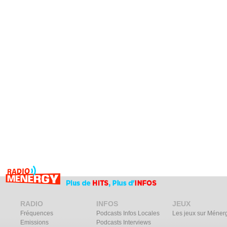
RADIO
INFOS
JEUX
Fréquences
Podcasts Infos Locales
Les jeux sur Méner
Emissions
Podcasts Interviews