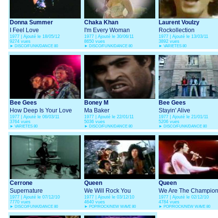
Donna Summer
Chaka Khan
Laurent Voulzy
I Feel Love
I'm Every Woman
Rockollection
1977 | Ajouté le 18/05/12
1977 | Ajouté le 30/06/11
1977 | Ajouté le 13/03/11
9274 vues
8650 vues
3892 vues
►
DISCO/FUNK/DANCE 80
►
DISCO/FUNK/DANCE 80
►
VARIETES 80
Bee Gees
Boney M
Bee Gees
How Deep Is Your Love
Ma Baker
Stayin' Alive
1977 | Ajouté le 06/03/11
1977 | Ajouté le 22/01/11
1977 | Ajouté le 21/01/11
3764 vues
5036 vues
5206 vues
►
VARIETES 80
►
DISCO/FUNK/DANCE 80
►
DISCO/FUNK/DANCE 80
Cerrone
Queen
Queen
Supernature
We Will Rock You
We Are The Champio
1977 | Ajouté le 07/12/10
1977 | Ajouté le 03/12/10
1977 | Ajouté le 02/12/10
7770 vues
4640 vues
4784 vues
►
DISCO/FUNK/DANCE 80
►
POP/ROCK/NEW WAVE 80
►
POP/ROCK/NEW WAVE 80