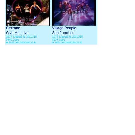
Cerrone
Village People
Give Me Love
San francisco
1977 | Ajouté le 29/11/10
1977 | Ajouté le 29/11/10
5440 vues
4037 vues
►
DISCO/FUNK/DANCE 80
►
DISCO/FUNK/DANCE 80