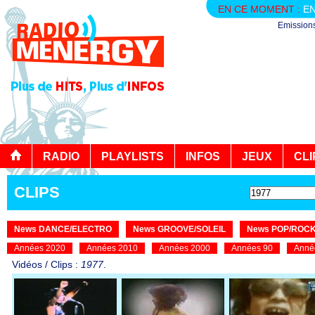
EN CE MOMENT :
EN
Emission
RADIO
PLAYLISTS
INFOS
JEUX
CLI
CLIPS
News DANCE/ELECTRO
News GROOVE/SOLEIL
News POP/ROC
Années 2020
Années 2010
Années 2000
Années 90
Anné
Vidéos / Clips :
1977
.