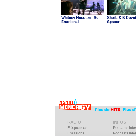
Whitney Houston - So
Sheila & B Devot
Emotional
Spacer
RADIO
INFOS
Fréquences
Podcasts Info
Emissions
Podcasts Inte