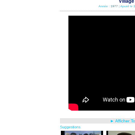
Village
Année :
1977
| Ajouté le
► Afficher T
Suggestions