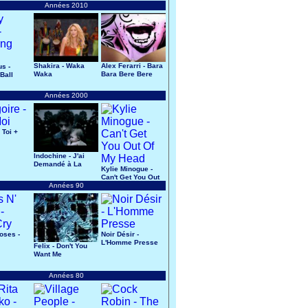
Années 2010
Shakira - Waka
Alex Ferarri - Bara
us -
Waka
Bara Bere Bere
Ball
Années 2000
 Toi +
Indochine - J'ai
Demandé à La
Kylie Minogue -
Lune
Can't Get You Out
Années 90
Of My Head
oses -
Noir Désir -
L'Homme Presse
Felix - Don't You
Want Me
Années 80