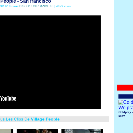
 People - San francisco
 29/11/10 dans
DISCO/FUNK/DANCE 80
| 4029 vues
Coldplay 
pray
ous Les Clips De
Village People