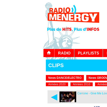
RADIO
PLAYLISTS
CLIPS
News DANCE/ELECTRO
News GROOV
Années 2020
Années 2010
Années
◄
Cerrone - Give Me Lo