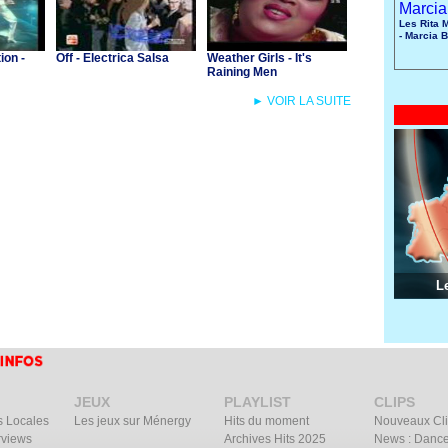
Les Rita 
- Marcia B
ion -
Off - Electrica Salsa
Weather Girls - It's
Raining Men
► VOIR LA SUITE
L
JEUX
PLAYLIST
CLIPS
s Locales
Les jeux sur Ménergy
Hits du moment
Nouveaux Cl
rviews
Archives Hits 2025
News : Dance