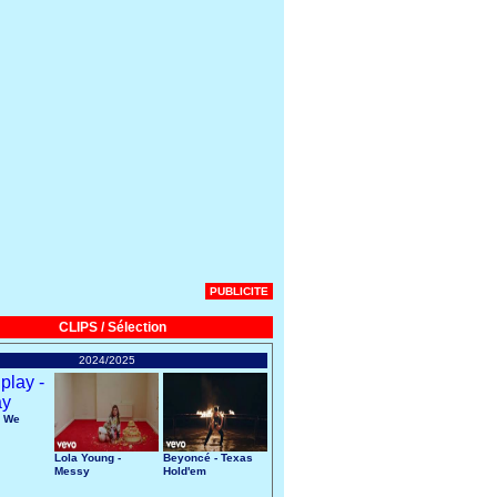
PUBLICITE
CLIPS / Sélection
2024/2025
- We
Lola Young -
Beyoncé - Texas
Messy
Hold'em