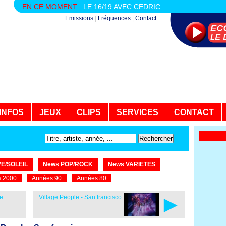
EN CE MOMENT :
LE 16/19 AVEC CEDRIC
Emissions
|
Fréquences
|
Contact
INFOS
JEUX
CLIPS
SERVICES
CONTACT
E/SOLEIL
News POP/ROCK
News VARIETES
 2000
Années 90
Années 80
►
ve
Village People - San francisco