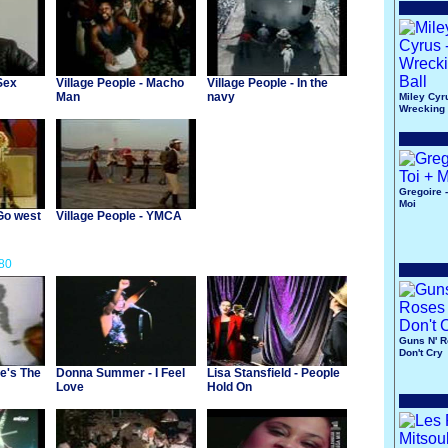
 Sex
Village People - Macho
Village People - In the
Man
navy
Miley Cyr
Wrecking 
Gregoire -
Moi
 Go west
Village People - YMCA
80
Guns N' R
Don't Cry
He's The
Donna Summer - I Feel
Lisa Stansfield - People
Love
Hold On