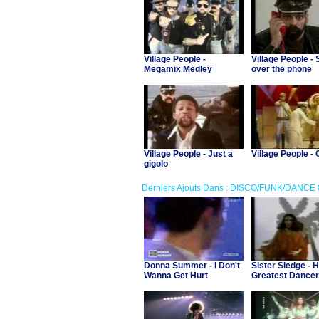
Village People -
Village People -
Megamix Medley
over the phone
Village People - Just a
Village People -
gigolo
Derniers Ajouts Dans : DISCO/FUNK/DANCE 
Donna Summer - I Don't
Sister Sledge - 
Wanna Get Hurt
Greatest Dancer