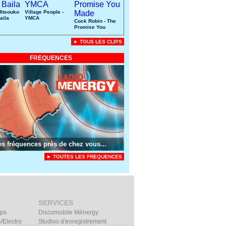
Mitsouko
Village People -
aila
YMCA
Cock Robin - The
Promise You
Made
► TOUS LES CLIPS
FREQUENCES
es fréquences près de chez vous...
► TOUTES LES FREQUENCES
SERVICES
ips
Discomobile Ménergy
/Electro
Studios d'enregistrement