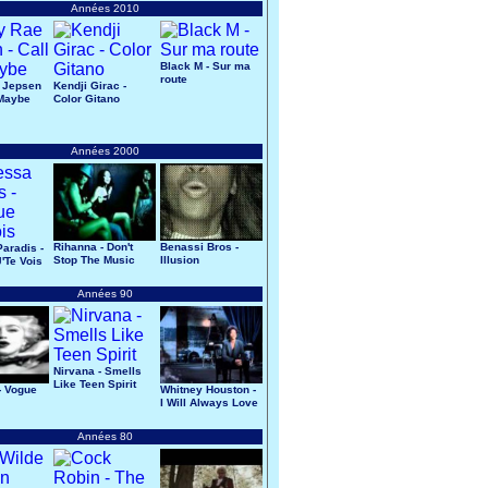
Années 2010
Black M - Sur ma
route
 Jepsen
Kendji Girac -
 Maybe
Color Gitano
Années 2000
Rihanna - Don't
Benassi Bros -
aradis -
Stop The Music
Illusion
'Te Vois
Années 90
Nirvana - Smells
Like Teen Spirit
- Vogue
Whitney Houston -
I Will Always Love
You
Années 80