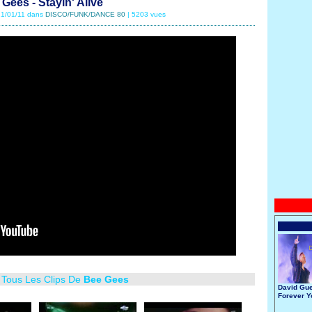
Gees - Stayin' Alive
 21/01/11 dans
DISCO/FUNK/DANCE 80
| 5203 vues
 Tous Les Clips De
Bee Gees
David Gue
Forever 