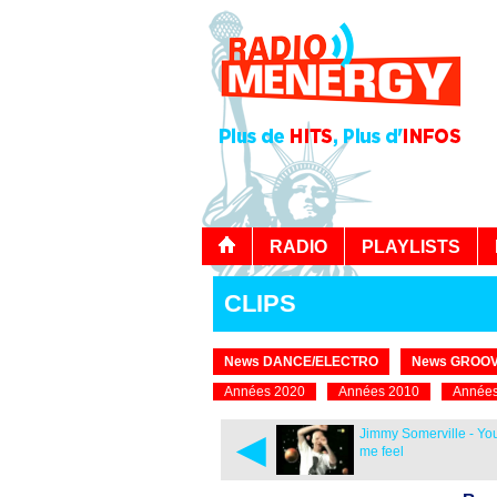
RADIO
PLAYLISTS
CLIPS
News DANCE/ELECTRO
News GROOV
Années 2020
Années 2010
Années
◄
Jimmy Somerville - Y
me feel