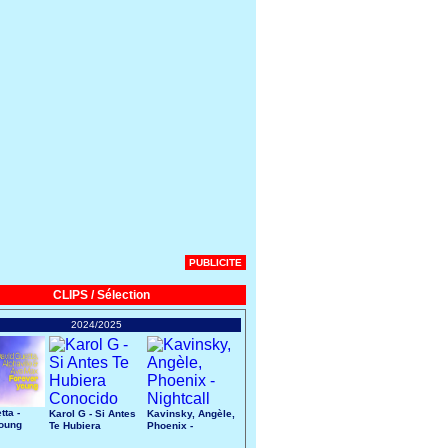
PUBLICITE
CLIPS / Sélection
2024/2025
tta -
Karol G - Si Antes
Kavinsky, Angèle,
Young
Te Hubiera
Phoenix -
Conocido
Nightcall