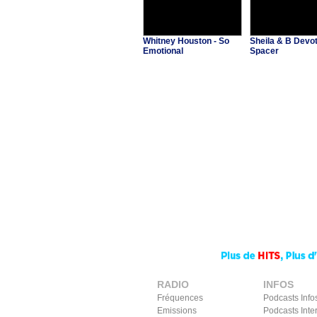
Whitney Houston - So
Sheila & B Devot
Emotional
Spacer
RADIO
INFOS
Fréquences
Podcasts Info
Emissions
Podcasts Inte