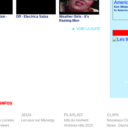
Kim Wilde
In Americ
ion -
Off - Electrica Salsa
Weather Girls - It's
Raining Men
► VOIR LA SUITE
L
JEUX
PLAYLIST
CLIPS
s Locales
Les jeux sur Ménergy
Hits du moment
Nouveaux Cl
rviews
Archives Hits 2025
News : Dance