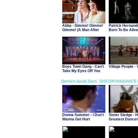
Abba - Gimme! Gimme!
Patrick Hernand
Gimme! (A Man After
Born To Be Alive
Midnight)
Boys Town Gang - Can't
Village People 
Take My Eyes Off You
Derniers Ajouts Dans : DISCO/FUNK/DANCE 
Donna Summer - I Don't
Sister Sledge - 
Wanna Get Hurt
Greatest Dancer