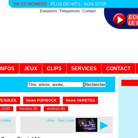
EN CE MOMENT :
PLUS DE HITS - NON STOP
Emissions
|
Fréquences
|
Contact
INFOS
JEUX
CLIPS
SERVICES
CONTACT
E/SOLEIL
News POP/ROCK
News VARIETES
 2000
Années 90
Années 80
►
ou make
Lime - Your Love