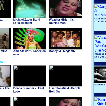
Carly Rae
ez -
Michael Zager Band -
Weather Girls - It's
- Call Me
Let's all chant
Raining Men
- YMCA
Amii Stewart - Knock on
Boney M - Megamix
Vanessa P
wood
Dès Que J
80
Madonna 
He's The
Donna Summer - I Feel
Lisa Stansfield - People
Love
Hold On