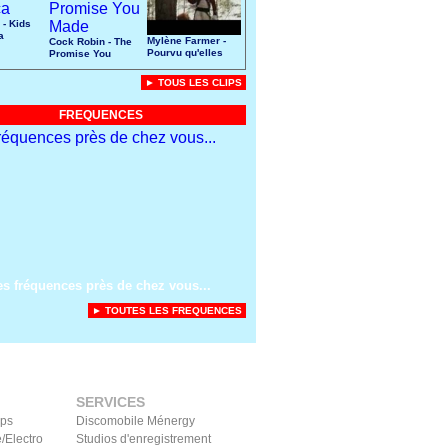
 - Kids
a
Mylène Farmer -
Cock Robin - The
Pourvu qu'elles
Promise You
soient douces
Made
► TOUS LES CLIPS
FREQUENCES
es fréquences près de chez vous...
► TOUTES LES FREQUENCES
SERVICES
ips
Discomobile Ménergy
/Electro
Studios d'enregistrement