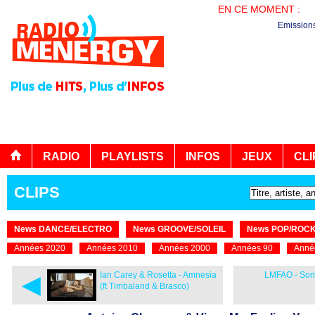
EN CE MOMENT :
LA
Emission
RADIO
PLAYLISTS
INFOS
JEUX
CLI
CLIPS
News DANCE/ELECTRO
News GROOVE/SOLEIL
News POP/ROC
Années 2020
Années 2010
Années 2000
Années 90
Anné
◄
Ian Carey & Rosetta - Amnesia
LMFAO - Sorr
(ft Timbaland & Brasco)