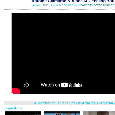
Antoine Clamaran & Vince M. - Feeling You 
Année :
2012
| Ajouté le 23/02/12 dans
DANCE/ELECTRO/HOUSE 2
► Afficher Tous Les Clips De
Antoine Clamaran 
Suggestions