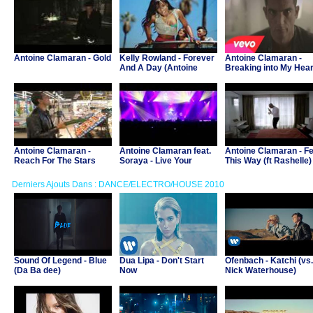
Antoine Clamaran - Gold
Kelly Rowland - Forever
Antoine Clamaran -
And A Day (Antoine
Breaking into My Hear
Clamaran Remix)
Antoine Clamaran -
Antoine Clamaran feat.
Antoine Clamaran - Fe
Reach For The Stars
Soraya - Live Your
This Way (ft Rashelle)
Dreams
Derniers Ajouts Dans : DANCE/ELECTRO/HOUSE 2010
Sound Of Legend - Blue
Dua Lipa - Don't Start
Ofenbach - Katchi (vs.
(Da Ba dee)
Now
Nick Waterhouse)