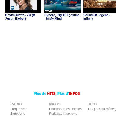
David Guetta - 2U (ft
Dynoro, Gigi D’Agostino
Sound Of Legend -
Justin Bieber)
- In My Mind
Infinity
RADIO
INFOS
JEUX
Fréquences
Podcasts Infos Locales
Les jeux sur Méner
Emissions
Podcasts Interviews