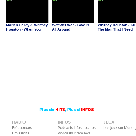
Mariah Carey & Whitney
Wet Wet Wet - Love Is
Whitney Houston - All
Houston - When You
All Around
The Man That I Need
Believe
RADIO
INFOS
JEUX
Fréquences
Podcasts Infos Locales
Les jeux sur Méner
Emissions
Podcasts Interviews