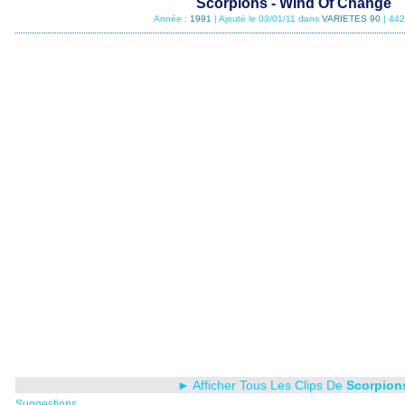
Scorpions - Wind Of Change
Année :
1991
| Ajouté le 03/01/11 dans
VARIETES 90
| 442
► Afficher Tous Les Clips De
Scorpion
Suggestions