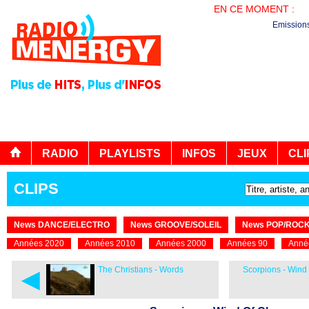
EN CE MOMENT :
LA
Emission
RADIO
PLAYLISTS
INFOS
JEUX
CLI
CLIPS
News DANCE/ELECTRO
News GROOVE/SOLEIL
News POP/ROC
Années 2020
Années 2010
Années 2000
Années 90
Anné
◄
The Christians - Words
Scorpions - Wind