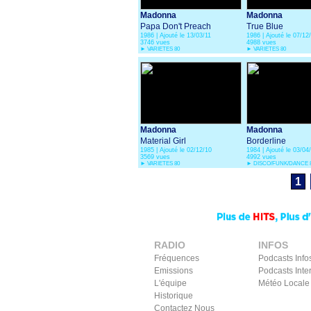
Madonna
Madonna
Papa Don't Preach
True Blue
1986 | Ajouté le 13/03/11
1986 | Ajouté le 07/12
3746 vues
4988 vues
►
VARIETES 80
►
VARIETES 80
Madonna
Madonna
Material Girl
Borderline
1985 | Ajouté le 02/12/10
1984 | Ajouté le 03/04
3569 vues
4992 vues
►
VARIETES 80
►
DISCO/FUNK/DANCE 
1
RADIO
INFOS
Fréquences
Podcasts Info
Emissions
Podcasts Inte
L'équipe
Météo Locale
Historique
Contactez Nous