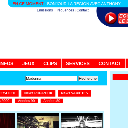
EN CE MOMENT :
BONJOUR LA REGION AVEC ANTHONY
Emissions
|
Fréquences
|
Contact
INFOS
JEUX
CLIPS
SERVICES
CONTACT
E/SOLEIL
News POP/ROCK
News VARIETES
 2000
Années 90
Années 80