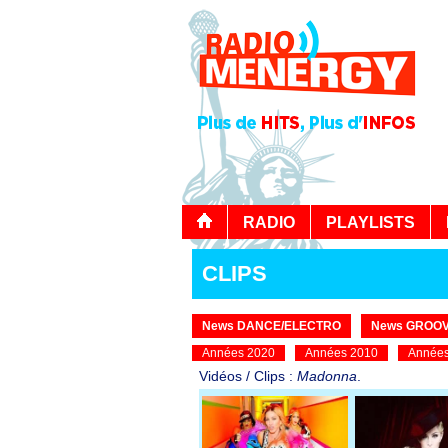
RADIO
PLAYLISTS
CLIPS
News DANCE/ELECTRO
News GROOV
Années 2020
Années 2010
Années
Vidéos / Clips :
Madonna
.