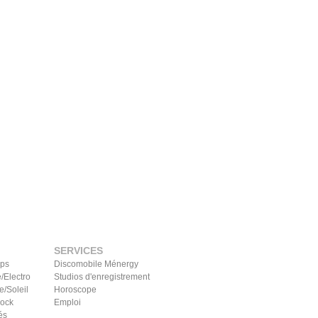
SERVICES
ips
Discomobile Ménergy
/Electro
Studios d'enregistrement
e/Soleil
Horoscope
Rock
Emploi
és