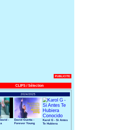
PUBLICITE
CLIPS / Sélection
2024/2025
avid -
David Guetta -
Karol G - Si Antes
 a
Forever Young
Te Hubiera
art
Conocido