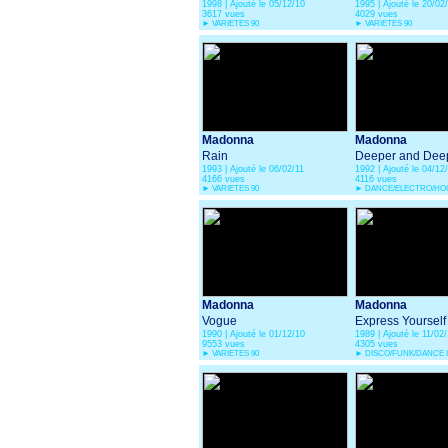
1998 | Ajouté le 05/12/10
1995 | Ajouté le 20/02
3617 vues
4029 vues
►
VARIETES 90
►
VARIETES 90
Madonna
Madonna
Rain
Deeper and Dee
1993 | Ajouté le 06/02/11
1992 | Ajouté le 04/12
4166 vues
4116 vues
►
VARIETES 90
►
DANCE/ELECTRO/HOU
Madonna
Madonna
Vogue
Express Yourself
1990 | Ajouté le 01/12/10
1989 | Ajouté le 11/02/
9553 vues
4305 vues
►
VARIETES 90
►
DISCO/FUNK/DANCE 