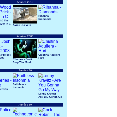
Années 2010
Rihanna -
Diamonds
d & The
ayer In C
Avicii - Levels
Années 2000
 Project
Chistina Aguilera -
2008
Hurt
Rihanna - Don't
Stop The Music
Années 90
Faithless -
Insomnia
erries -
Lenny Kravitz -
Are You Gonna Go
My Way
Années 80