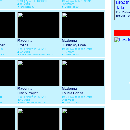
/11
1994 | Ajouté le 13/03/11
1994 | Ajouté le 18/01/11
4000 vues
3569 vues
►
VARIETES 90
►
VARIETES 90
The Polic
Breath Yo
Madonna
Madonna
per
Erotica
Justify My Love
/10
1992 | Ajouté le 03/12/10
1990 | Ajouté le 02/12/10
4046 vues
3787 vues
SE 90
►
GROOVE/R'N'B/RAP/SOLEIL 90
►
VARIETES 90
L
Madonna
Madonna
Like A Prayer
La Isla Bonita
11
1989 | Ajouté le 05/12/10
1987 | Ajouté le 03/12/10
4760 vues
8665 vues
80
►
DISCO/FUNK/DANCE 80
►
VARIETES 80