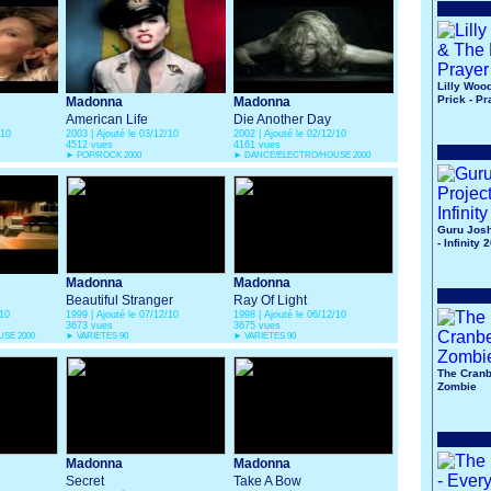
Lilly Woo
Prick - Pr
Madonna
Madonna
American Life
Die Another Day
/10
2003 | Ajouté le 03/12/10
2002 | Ajouté le 02/12/10
4512 vues
4161 vues
►
POP/ROCK 2000
►
DANCE/ELECTRO/HOUSE 2000
Guru Josh
- Infinity 
Madonna
Madonna
Beautiful Stranger
Ray Of Light
/10
1999 | Ajouté le 07/12/10
1998 | Ajouté le 06/12/10
3673 vues
3675 vues
SE 2000
►
VARIETES 90
►
VARIETES 90
The Cranb
Zombie
Madonna
Madonna
Secret
Take A Bow