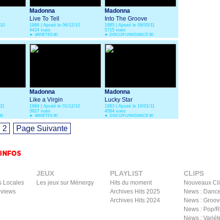
Madonna
Madonna
Live To Tell
Into The Groove
/10
1986 | Ajouté le 06/12/10
1985 | Ajouté le 08/05/11
4424 vues
5715 vues
►
VARIETES 80
►
DISCO/FUNK/DANCE 80
Madonna
Madonna
Like a Virgin
Lucky Star
/11
1984 | Ajouté le 01/12/10
1983 | Ajouté le 10/01/11
3927 vues
4584 vues
80
►
VARIETES 80
►
DISCO/FUNK/DANCE 80
2
Page Suivante
JEUX
PLAYLIST
CLIPS
s Locales
Les jeux sur Ménergy
Hits du moment
Nouveaux Cl
rviews
Archives Hits 2025
News : Dance
Archives Hits 2024
News : Groov
News : Pop/
News : Variét