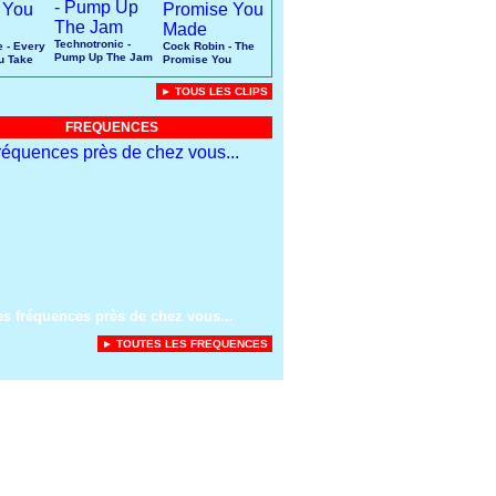
Technotronic -
e - Every
Cock Robin - The
Pump Up The Jam
u Take
Promise You
Made
► TOUS LES CLIPS
FREQUENCES
es fréquences près de chez vous...
► TOUTES LES FREQUENCES