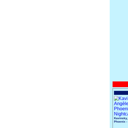
Kavinsky,
Phoenix -
Nightcall