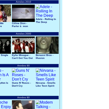
Années 2010
Adele - Rolling In
The Deep
 We
Céline Dion -
ve
Parler à mon
père
Années 2000
 Single
Kylie Minogue -
Benassi Bros -
Can't Get You Out
Illusion
Of My Head
Années 90
ythm Is
Guns N' Roses -
Nirvana - Smells
Don't Cry
Like Teen Spirit
Années 80