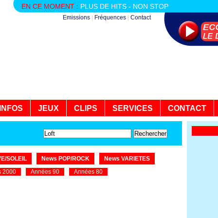
EN CE MOMENT :
PLUS DE HITS - NON STOP
Emissions
|
Fréquences
|
Contact
INFOS
JEUX
CLIPS
SERVICES
CONTACT
E/SOLEIL
News POP/ROCK
News VARIETES
 2000
Années 90
Années 80