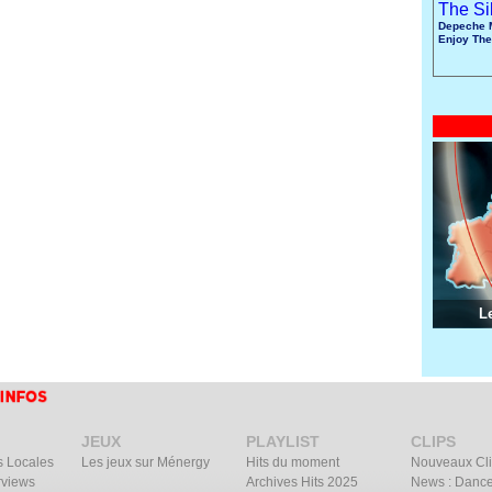
Depeche 
Enjoy The
L
JEUX
PLAYLIST
CLIPS
s Locales
Les jeux sur Ménergy
Hits du moment
Nouveaux Cl
rviews
Archives Hits 2025
News : Dance