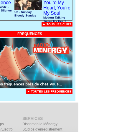
Mode -
 Silence
U2 - Sunday
Bloody Sunday
Modern Talking -
You're My Heart,
► TOUS LES CLIPS
You're My Soul
FREQUENCES
es fréquences près de chez vous...
► TOUTES LES FREQUENCES
SERVICES
ips
Discomobile Ménergy
/Electro
Studios d'enregistrement