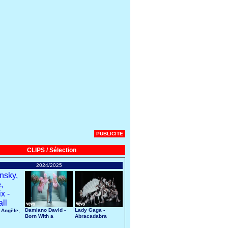
PUBLICITE
CLIPS / Sélection
2024/2025
Damiano David -
Lady Gaga -
 Angèle,
Born With a
Abracadabra
Broken Heart