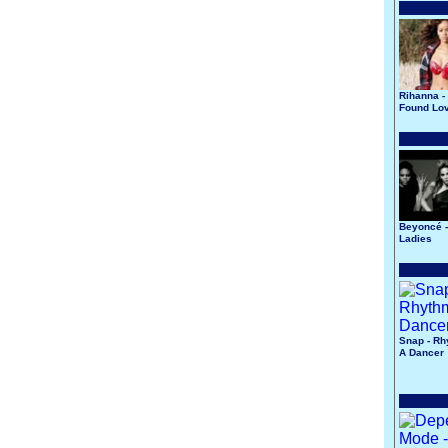
Rihanna -
Found Lo
Beyoncé -
Ladies
Snap - Rh
A Dancer