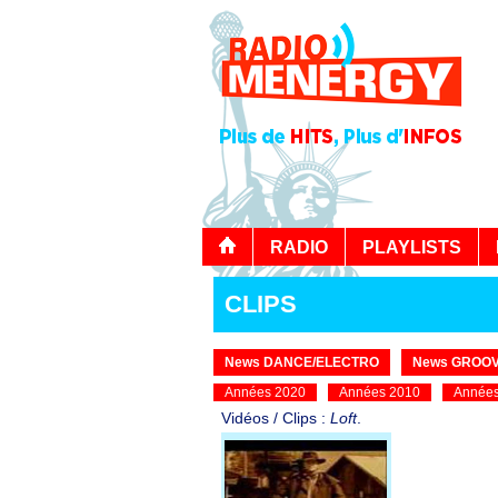
RADIO
PLAYLISTS
CLIPS
News DANCE/ELECTRO
News GROOV
Années 2020
Années 2010
Années
Vidéos / Clips :
Loft
.