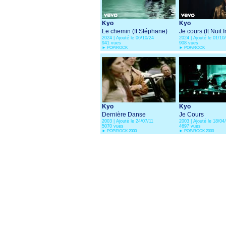
Kyo
Kyo
Le chemin (ft Stéphane)
Je cours (ft Nuit 
2024 | Ajouté le 06/10/24
2024 | Ajouté le 01/10
941 vues
908 vues
►
POP/ROCK
►
POP/ROCK
Kyo
Kyo
Dernière Danse
Je Cours
2003 | Ajouté le 24/07/11
2003 | Ajouté le 18/04
5070 vues
4697 vues
►
POP/ROCK 2000
►
POP/ROCK 2000