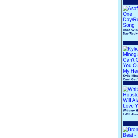
Asaf Avid
Day/Reck
Song
Kylie Min
Can't Get
Of My He
Whitney H
I Will Al
You