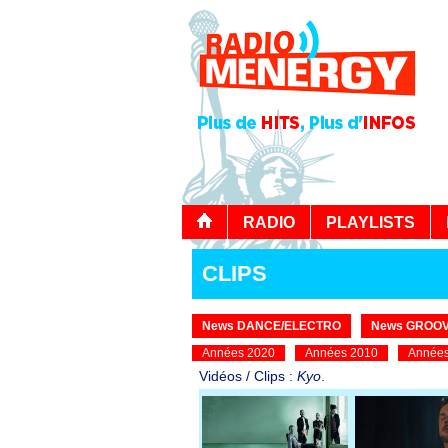
RADIO
PLAYLISTS
CLIPS
News DANCE/ELECTRO
News GROOV
Années 2020
Années 2010
Années
Vidéos / Clips :
Kyo
.