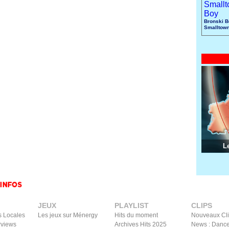
Bronski B
Smalltow
L
JEUX
PLAYLIST
CLIPS
s Locales
Les jeux sur Ménergy
Hits du moment
Nouveaux Cl
rviews
Archives Hits 2025
News : Dance