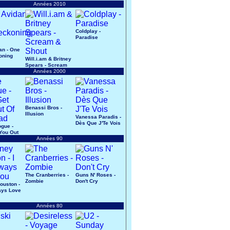
Années 2010
Coldplay -
Paradise
an - One
oning
Will.i.am & Britney
Spears - Scream
& Shout
Années 2000
Benassi Bros -
Illusion
Vanessa Paradis -
Dès Que J'Te Vois
ogue -
 You Out
ad
Années 90
The Cranberries -
Guns N' Roses -
Zombie
Don't Cry
ouston -
ways Love
Années 80