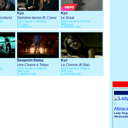
Kyo
Kyo
Incolore)
Dernière danse (ft. Coeur
Le Graal
/24
2023 | Ajouté le 29/09/24
2014 | Ajouté le 23/04/14
De Pirate)
971 vues
3806 vues
►
POP/ROCK
►
POP/ROCK 2010
Benjamin Biolay
Kyo
Une Chaise à Tokyo
Le Chemin (ft Sita)
/11
2003 | Ajouté le 06/03/11
2002 | Ajouté le 09/04/11
2946 vues
5021 vues
►
VARIETES 2000
►
POP/ROCK 2000
Lady Gaga
Abracada