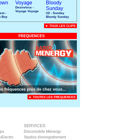
Desireless -
Voyage Voyage
eat -
U2 - Sunday
n Boy
Bloody Sunday
► TOUS LES CLIPS
FREQUENCES
es fréquences près de chez vous...
► TOUTES LES FREQUENCES
SERVICES
ips
Discomobile Ménergy
/Electro
Studios d'enregistrement