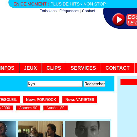
EN CE MOMENT :
PLUS DE HITS - NON STOP
Emissions
|
Fréquences
|
Contact
INFOS
JEUX
CLIPS
SERVICES
CONTACT
E/SOLEIL
News POP/ROCK
News VARIETES
 2000
Années 90
Années 80