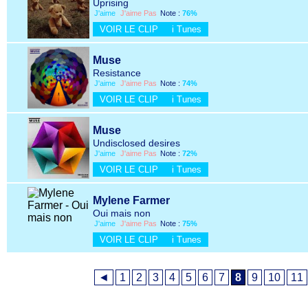
Uprising
J'aime
J'aime Pas
Note :
76%
VOIR LE CLIP
i Tunes
Muse
Resistance
J'aime
J'aime Pas
Note :
74%
VOIR LE CLIP
i Tunes
Muse
Undisclosed desires
J'aime
J'aime Pas
Note :
72%
VOIR LE CLIP
i Tunes
Mylene Farmer
Oui mais non
J'aime
J'aime Pas
Note :
75%
VOIR LE CLIP
i Tunes
◄
1
2
3
4
5
6
7
8
9
10
11