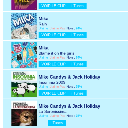
VOIR LE CLIP
i Tunes
Mika
Rain
J'aime
J'aime Pas
Note :
74%
VOIR LE CLIP
i Tunes
Mika
Blame it on the girls
J'aime
J'aime Pas
Note :
74%
VOIR LE CLIP
i Tunes
Mike Candys & Jack Holiday
Insomnia 2009
J'aime
J'aime Pas
Note :
75%
VOIR LE CLIP
i Tunes
Mike Candys & Jack Holiday
La Serenissima
J'aime
J'aime Pas
Note :
75%
i Tunes