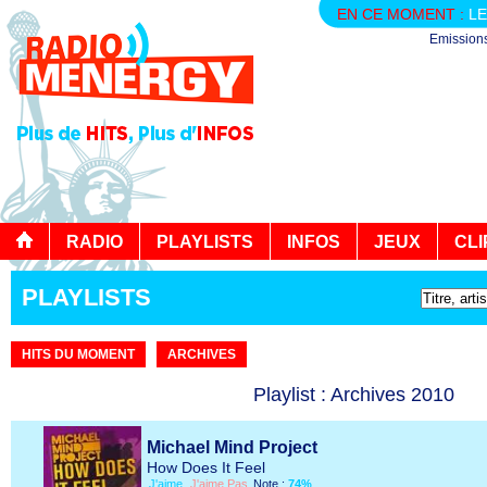
EN CE MOMENT :
LE
Emission
RADIO
PLAYLISTS
INFOS
JEUX
CLI
PLAYLISTS
HITS DU MOMENT
ARCHIVES
Playlist : Archives 2010
Michael Mind Project
How Does It Feel
J'aime
J'aime Pas
Note :
74%