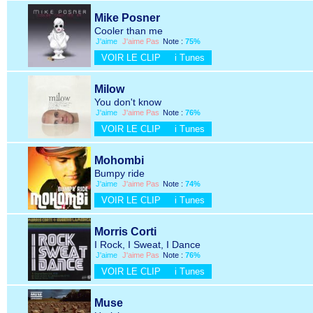
Mike Posner
Cooler than me
J'aime
J'aime Pas
Note :
75%
VOIR LE CLIP
i Tunes
Milow
You don't know
J'aime
J'aime Pas
Note :
76%
VOIR LE CLIP
i Tunes
Mohombi
Bumpy ride
J'aime
J'aime Pas
Note :
74%
VOIR LE CLIP
i Tunes
Morris Corti
I Rock, I Sweat, I Dance
J'aime
J'aime Pas
Note :
76%
VOIR LE CLIP
i Tunes
Muse