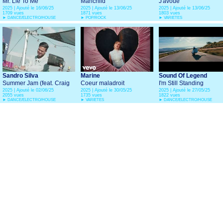
Mr. Lie To Me
Manchild
J'avoue
(ft. Eyelar)
2025 | Ajouté le 16/06/25
2025 | Ajouté le 13/06/25
2025 | Ajouté le 13/06/25
1709 vues
1871 vues
1803 vues
►
DANCE/ELECTRO/HOUSE
►
POP/ROCK
►
VARIETES
Sandro Silva
Marine
Sound Of Legend
Summer Jam (feat. Craig
Coeur maladroit
I'm Still Standing
Smart)
2025 | Ajouté le 02/06/25
2025 | Ajouté le 30/05/25
2025 | Ajouté le 27/05/25
2055 vues
1735 vues
1822 vues
►
DANCE/ELECTRO/HOUSE
►
VARIETES
►
DANCE/ELECTRO/HOUSE