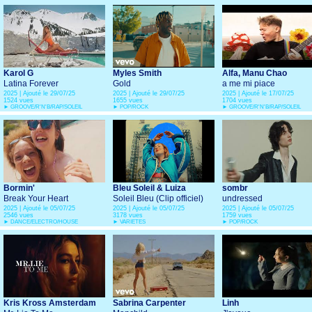
Karol G
Myles Smith
Alfa, Manu Chao
Latina Forever
Gold
a me mi piace
2025 | Ajouté le 29/07/25
2025 | Ajouté le 29/07/25
2025 | Ajouté le 17/07/25
1524 vues
1655 vues
1704 vues
►
GROOVE/R'N'B/RAP/SOLEIL
►
POP/ROCK
►
GROOVE/R'N'B/RAP/SOLEIL
Bormin'
Bleu Soleil & Luiza
sombr
Break Your Heart
Soleil Bleu (Clip officiel)
undressed
2025 | Ajouté le 05/07/25
2025 | Ajouté le 05/07/25
2025 | Ajouté le 05/07/25
2546 vues
3178 vues
1759 vues
►
DANCE/ELECTRO/HOUSE
►
VARIETES
►
POP/ROCK
Kris Kross Amsterdam
Sabrina Carpenter
Linh