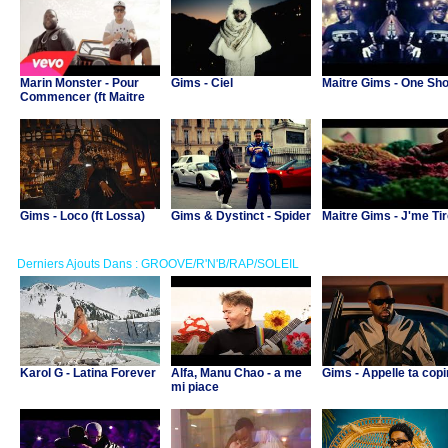
Marin Monster - Pour
Gims - Ciel
Maitre Gims - One Sho
Commencer (ft Maitre
Gims)
Gims - Loco (ft Lossa)
Gims & Dystinct - Spider
Maitre Gims - J'me Ti
Derniers Ajouts Dans : GROOVE/R'N'B/RAP/SOLEIL
Karol G - Latina Forever
Alfa, Manu Chao - a me
Gims - Appelle ta cop
mi piace