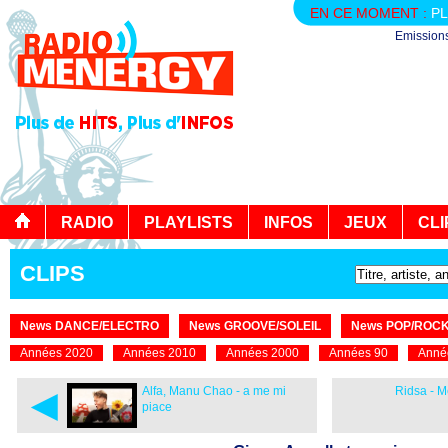
EN CE MOMENT :
PL
Emission
RADIO
PLAYLISTS
INFOS
JEUX
CLI
CLIPS
News DANCE/ELECTRO
News GROOVE/SOLEIL
News POP/ROC
Années 2020
Années 2010
Années 2000
Années 90
Anné
◄
Alfa, Manu Chao - a me mi
Ridsa - 
piace