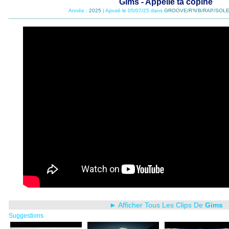
Gims - Appelle ta copine
Année :
2025
| Ajouté le 05/07/25 dans
GROOVE/R'N'B/RAP/SOLE
► Afficher Tous Les Clips De
Gims
Suggestions