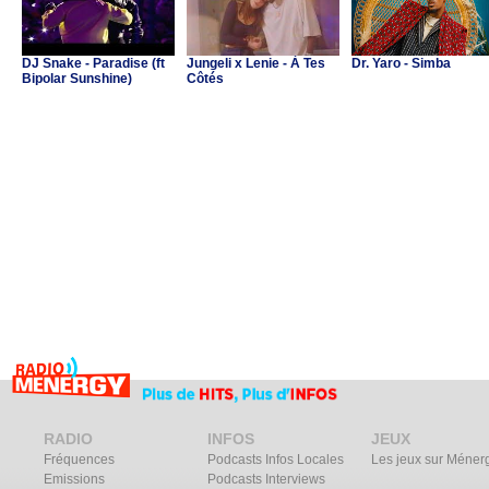
DJ Snake - Paradise (ft
Jungeli x Lenie - À Tes
Dr. Yaro - Simba
Bipolar Sunshine)
Côtés
RADIO
INFOS
JEUX
Fréquences
Podcasts Infos Locales
Les jeux sur Méner
Emissions
Podcasts Interviews