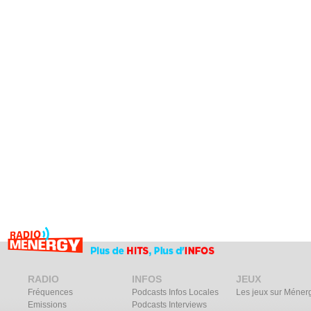
RADIO
INFOS
JEUX
Fréquences
Podcasts Infos Locales
Les jeux sur Méner
Emissions
Podcasts Interviews