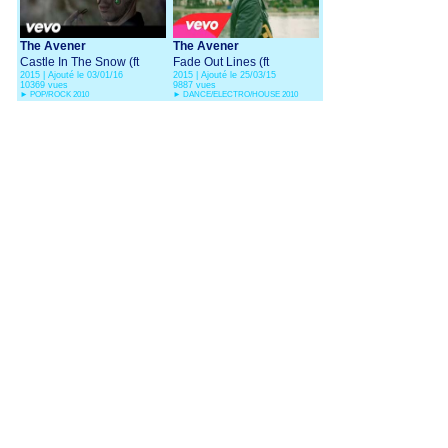
The Avener
The Avener
Castle In The Snow (ft
Fade Out Lines (ft
2015 | Ajouté le 03/01/16
2015 | Ajouté le 25/03/15
Kadebostany)
Phoebe Killdeer)
10369 vues
9887 vues
►
POP/ROCK 2010
►
DANCE/ELECTRO/HOUSE 2010