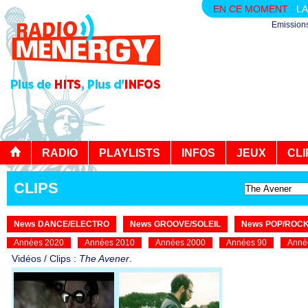
EN CE MOMENT :
LA
Emission
RADIO
PLAYLISTS
INFOS
JEUX
CLI
CLIPS
News DANCE/ELECTRO
News GROOVE/SOLEIL
News POP/ROC
Années 2020
Années 2010
Années 2000
Années 90
Anné
Vidéos / Clips :
The Avener
.