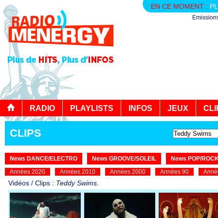
EN CE MOMENT :
PL
Emission
RADIO
PLAYLISTS
INFOS
JEUX
CLI
CLIPS
News DANCE/ELECTRO
News GROOVE/SOLEIL
News POP/ROC
Années 2020
Années 2010
Années 2000
Années 90
Anné
Vidéos / Clips :
Teddy Swims
.