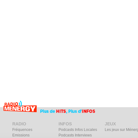
RADIO
INFOS
JEUX
Fréquences
Podcasts Infos Locales
Les jeux sur Méner
Emissions
Podcasts Interviews