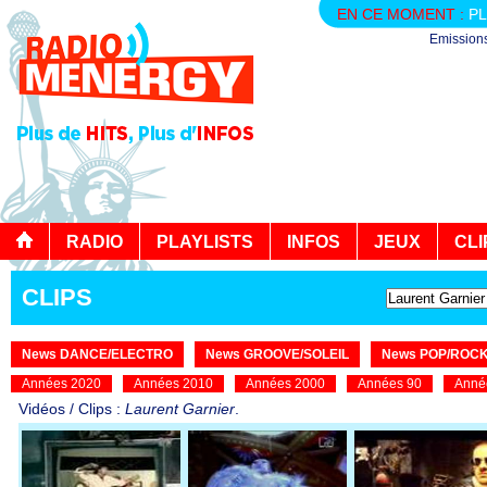
EN CE MOMENT :
PL
Emission
RADIO
PLAYLISTS
INFOS
JEUX
CLI
CLIPS
News DANCE/ELECTRO
News GROOVE/SOLEIL
News POP/ROC
Années 2020
Années 2010
Années 2000
Années 90
Anné
Vidéos / Clips :
Laurent Garnier
.