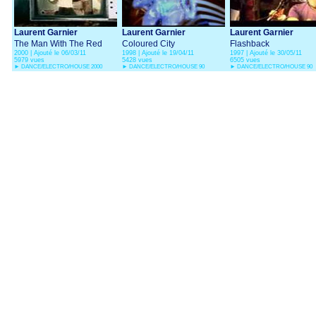
Laurent Garnier
Laurent Garnier
Laurent Garnier
The Man With The Red
Coloured City
Flashback
2000 | Ajouté le 06/03/11
1998 | Ajouté le 19/04/11
1997 | Ajouté le 30/05/11
Face
5979 vues
5428 vues
6505 vues
►
DANCE/ELECTRO/HOUSE 2000
►
DANCE/ELECTRO/HOUSE 90
►
DANCE/ELECTRO/HOUSE 90