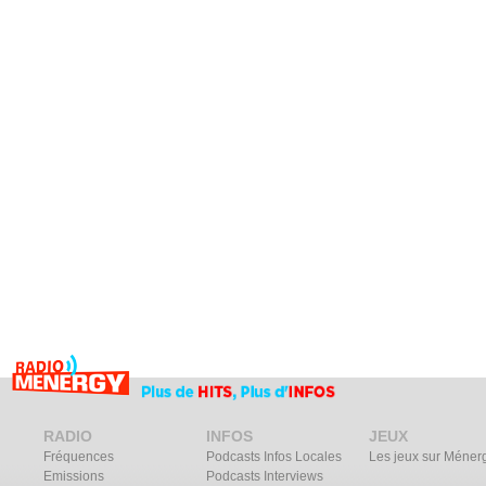
RADIO
INFOS
JEUX
Fréquences
Podcasts Infos Locales
Les jeux sur Méner
Emissions
Podcasts Interviews