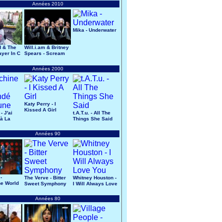
Années 2010
Mika - Underwater
d & The
Will.i.am & Britney
ayer In C
Spears - Scream
& Shout
Années 2000
Katy Perry - I
Kissed A Girl
- J'ai
t.A.T.u. - All The
à La
Things She Said
Années 90
-
The Verve - Bitter
Whitney Houston -
e World
Sweet Symphony
I Will Always Love
You
Années 80