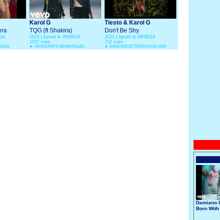
Karol G
Tiesto & Karol G
era
TQG (ft Shakira)
Don't Be Shy
/24
2023 | Ajouté le 28/09/24
2021 | Ajouté le 08/08/24
1037 vues
732 vues
OLEIL
►
GROOVE/R'N'B/RAP/SOLEIL
►
DANCE/ELECTRO/HOUSE 2020
Damiano D
Born With
Broken He