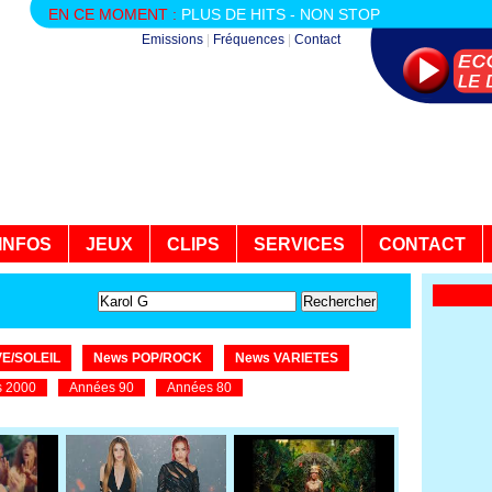
EN CE MOMENT :
PLUS DE HITS - NON STOP
Emissions
|
Fréquences
|
Contact
INFOS
JEUX
CLIPS
SERVICES
CONTACT
E/SOLEIL
News POP/ROCK
News VARIETES
 2000
Années 90
Années 80