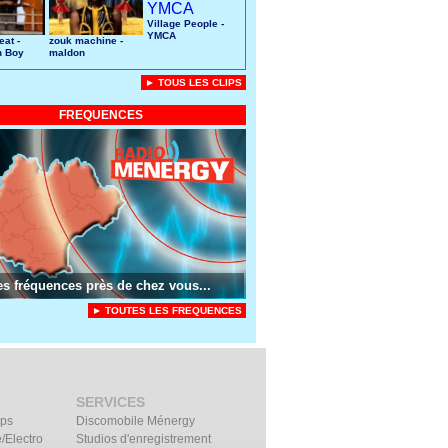
Village People -
YMCA
eat -
zouk machine -
n Boy
maldon
► TOUS LES CLIPS
FREQUENCES
es fréquences près de chez vous...
► TOUTES LES FREQUENCES
SERVICES
ips
Discomobile Ménergy
/Electro
Studios d'enregistrement