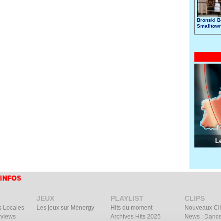
Bronski B
Smalltow
L
JEUX
PLAYLIST
CLIPS
s Locales
Les jeux sur Ménergy
Hits du moment
Nouveaux Cl
rviews
Archives Hits 2025
News : Dance