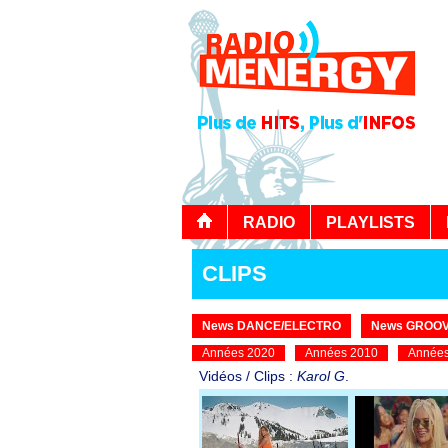
RADIO
PLAYLISTS
CLIPS
News DANCE/ELECTRO
News GROOV
Années 2020
Années 2010
Années
Vidéos / Clips :
Karol G
.