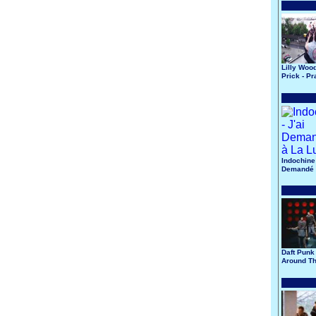
Lilly Woo
Prick - Pr
Indochine 
Demandé 
Lune
Daft Punk 
Around Th