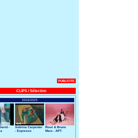
PUBLICITE
CLIPS / Sélection
2024/2025
avid -
Sabrina Carpenter
Rosé & Bruno
 a
- Espresso
Mars - APT.
art