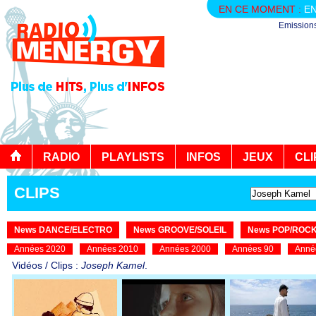
EN CE MOMENT :
EN
Emission
RADIO
PLAYLISTS
INFOS
JEUX
CLI
CLIPS
News DANCE/ELECTRO
News GROOVE/SOLEIL
News POP/ROC
Années 2020
Années 2010
Années 2000
Années 90
Anné
Vidéos / Clips :
Joseph Kamel
.