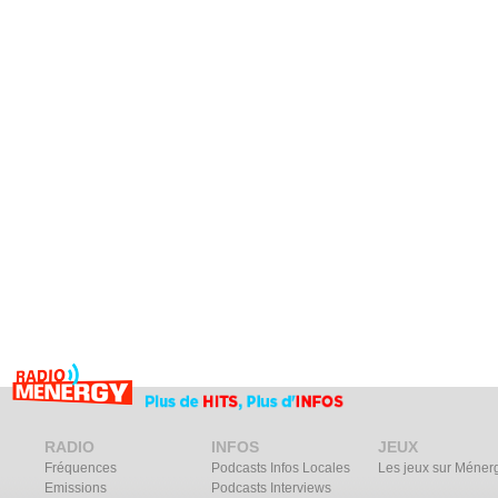
RADIO
INFOS
JEUX
Fréquences
Podcasts Infos Locales
Les jeux sur Méner
Emissions
Podcasts Interviews