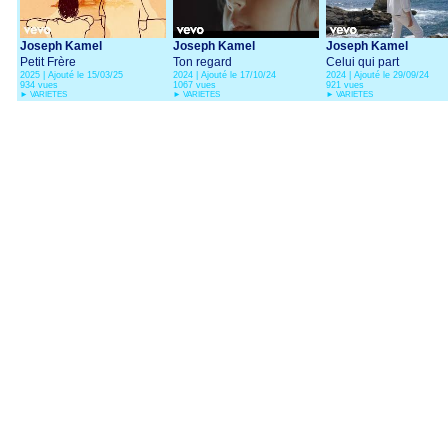
Joseph Kamel
Joseph Kamel
Joseph Kamel
Petit Frère
Ton regard
Celui qui part
2025 | Ajouté le 15/03/25
2024 | Ajouté le 17/10/24
2024 | Ajouté le 29/09/24
934 vues
1067 vues
921 vues
►
VARIETES
►
VARIETES
►
VARIETES