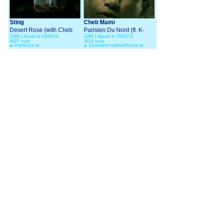
Sting
Cheb Mami
Desert Rose (with Cheb
Parisien Du Nord (ft. K-
1999 | Ajouté le 08/04/11
1998 | Ajouté le 20/02/11
Mami)
mel)
4427 vues
3414 vues
►
POP/ROCK 90
►
GROOVE/R'N'B/RAP/SOLEIL 90