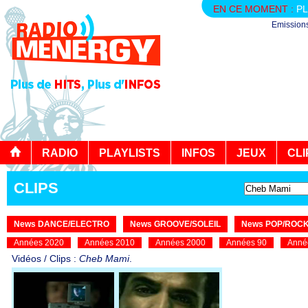
EN CE MOMENT :
PL
Emission
RADIO
PLAYLISTS
INFOS
JEUX
CLI
CLIPS
News DANCE/ELECTRO
News GROOVE/SOLEIL
News POP/ROC
Années 2020
Années 2010
Années 2000
Années 90
Anné
Vidéos / Clips :
Cheb Mami
.