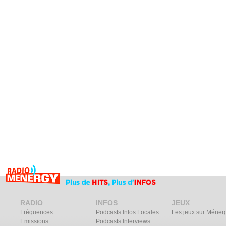
RADIO
INFOS
JEUX
Fréquences
Podcasts Infos Locales
Les jeux sur Méner
Emissions
Podcasts Interviews