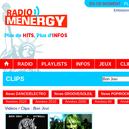
EN CE MOMENT :
PL
Emission
RADIO
PLAYLISTS
INFOS
JEUX
CLI
CLIPS
News DANCE/ELECTRO
News GROOVE/SOLEIL
News POP/ROC
Années 2020
Années 2010
Années 2000
Années 90
Anné
Vidéos / Clips :
Bon Jovi
.