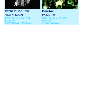
Pitbull x Bon Jovi
Bon Jovi
Now or Never
It's My Life
2024 | Ajouté le 30/12/24
2000 | Ajouté le 26/12/24
1432 vues
908 vues
►
DANCE/ELECTRO/HOUSE
►
POP/ROCK 2000