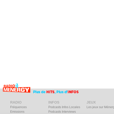
RADIO
INFOS
JEUX
Fréquences
Podcasts Infos Locales
Les jeux sur Méner
Emissions
Podcasts Interviews