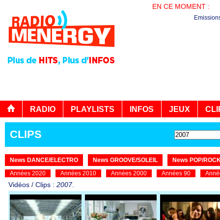
EN CE MOMENT :
PL
Emission
RADIO
PLAYLISTS
INFOS
JEUX
CLI
CLIPS
News DANCE/ELECTRO
News GROOVE/SOLEIL
News POP/ROC
Années 2020
Années 2010
Années 2000
Années 90
Anné
Vidéos / Clips :
2007
.