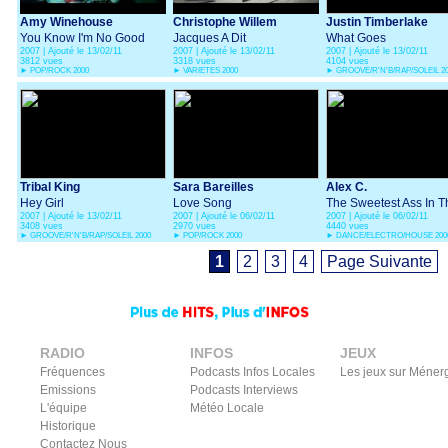
Amy Winehouse
Christophe Willem
Justin Timberlake
You Know I'm No Good
Jacques A Dit
What Goes
2007 | Ajouté le 13/02/11
2007 | Ajouté le 13/02/11
2007 | Ajouté le 13/02/11
Around...Comes Arou
3812 vues
3318 vues
4104 vues
►
POP/ROCK 2000
►
VARIETES 2000
►
GROOVE/R'N'B/RAP/SOLEIL 2
Tribal King
Sara Bareilles
Alex C.
Hey Girl
Love Song
The Sweetest Ass In T
2007 | Ajouté le 13/02/11
2007 | Ajouté le 06/02/11
2007 | Ajouté le 06/02/11
World
3408 vues
2970 vues
4440 vues
►
GROOVE/R'N'B/RAP/SOLEIL 2000
►
POP/ROCK 2000
►
DANCE/ELECTRO/HOUSE 200
1
2
3
4
Page Suivante
RADIO
INFOS
JEUX
Fréquences
Podcasts Infos Locales
Les jeux sur Méner
Emissions
Podcasts Interviews
L'équipe
Météo Locale
Historique
Contactez Nous