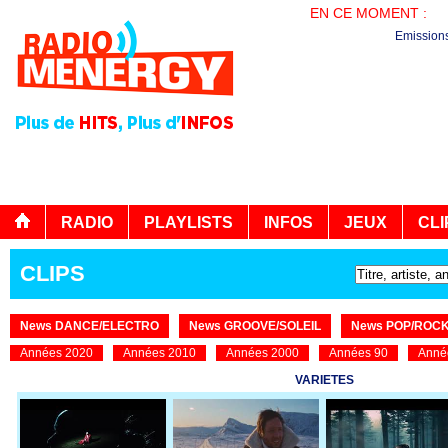
EN CE MOMENT :
PL
Emission
RADIO
PLAYLISTS
INFOS
JEUX
CLI
CLIPS
News DANCE/ELECTRO
News GROOVE/SOLEIL
News POP/ROC
Années 2020
Années 2010
Années 2000
Années 90
Anné
VARIETES