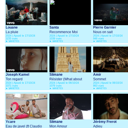
Louane
Santa
Pierre Garnier
La pluie
Recommence Moi
Nous on sait
2024 | Ajouté le 17/10/24
2024 | Ajouté le 17/10/24
2024 | Ajouté le 17/10/24
1155 vues
1039 vues
946 vues
►
VARIETES
►
VARIETES
►
VARIETES
Joseph Kamel
Slimane
Amir
Ton regard
Résister (What about
Sommet
2024 | Ajouté le 17/10/24
2024 | Ajouté le 06/10/24
2024 | Ajouté le 06/10/24
Peace?)
1071 vues
1076 vues
863 vues
►
VARIETES
►
VARIETES
►
VARIETES
Ycare
Slimane
Jérémy Frerot
Eau de javel (ft Claudio
Mon Amour
Adieu