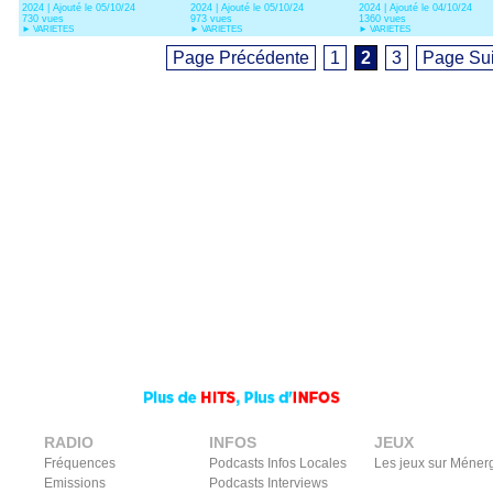
2024 | Ajouté le 05/10/24
2024 | Ajouté le 05/10/24
2024 | Ajouté le 04/10/24
Capéo)
730 vues
973 vues
1360 vues
►
VARIETES
►
VARIETES
►
VARIETES
Page Précédente
1
2
3
Page Su
RADIO
INFOS
JEUX
Fréquences
Podcasts Infos Locales
Les jeux sur Méner
Emissions
Podcasts Interviews