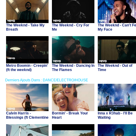
The Weeknd - Take My
The Weeknd - Cry For
The Weeknd - Can't Fe
Breath
Me
My Face
Metro Boomin - Creepin'
The Weeknd - Dancing In
The Weeknd - Out of
(ft the weeknd)
The Flames
Time
Derniers Ajouts Dans : DANCE/ELECTRO/HOUSE
Calvin Harris -
Bormin' - Break Your
Inna x R3hab - I'll Be
Blessings (ft Clementine
Heart
Waiting
Douglas)