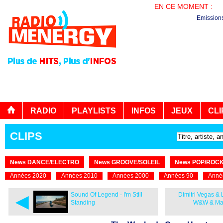
EN CE MOMENT :
PL
Emission
RADIO
PLAYLISTS
INFOS
JEUX
CLI
CLIPS
News DANCE/ELECTRO
News GROOVE/SOLEIL
News POP/ROC
Années 2020
Années 2010
Années 2000
Années 90
Anné
◄
Sound Of Legend - I'm Still
Dimitri Vegas & 
Standing
W&W & Mar