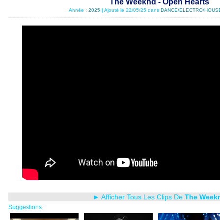
The Weeknd - Open Hearts
Année :
2025
| Ajouté le 22/05/25 dans
DANCE/ELECTRO/HOUS
► Afficher Tous Les Clips De
The Week
Suggestions