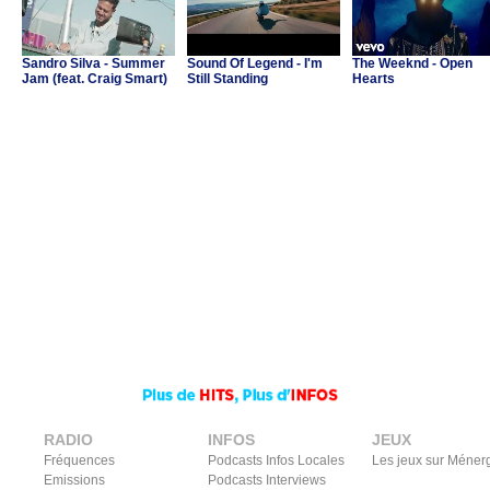
Sandro Silva - Summer
Sound Of Legend - I'm
The Weeknd - Open
Jam (feat. Craig Smart)
Still Standing
Hearts
RADIO
INFOS
JEUX
Fréquences
Podcasts Infos Locales
Les jeux sur Méner
Emissions
Podcasts Interviews