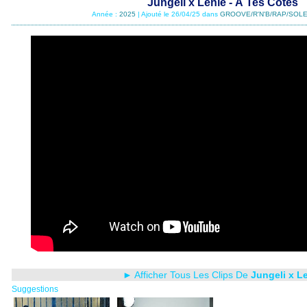
Jungeli x Lenie - À Tes Côtés
Année :
2025
| Ajouté le 26/04/25 dans
GROOVE/R'N'B/RAP/SOLE
► Afficher Tous Les Clips De
Jungeli x L
Suggestions