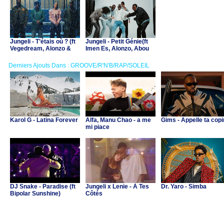
Jungeli - T’étais où ? (ft
Jungeli - Petit Génie(ft
Vegedream, Alonzo &
Imen Es, Alonzo, Abou
Zaho)
Debeing & Lossa)
Derniers Ajouts Dans : GROOVE/R'N'B/RAP/SOLEIL
Karol G - Latina Forever
Alfa, Manu Chao - a me
Gims - Appelle ta cop
mi piace
DJ Snake - Paradise (ft
Jungeli x Lenie - À Tes
Dr. Yaro - Simba
Bipolar Sunshine)
Côtés