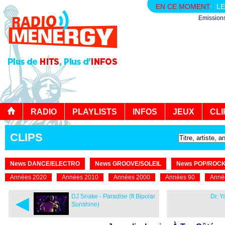
EN CE MOMENT :
LE
Emission
RADIO
PLAYLISTS
INFOS
JEUX
CLI
CLIPS
News DANCE/ELECTRO
News GROOVE/SOLEIL
News POP/ROC
Années 2020
Années 2010
Années 2000
Années 90
Anné
◄
DJ Snake - Paradise (ft Bipolar
Dr. Y
Sunshine)