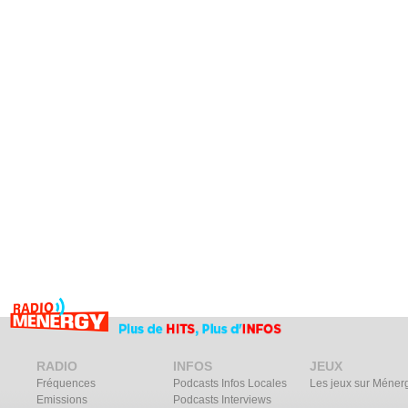
RADIO
INFOS
JEUX
Fréquences
Podcasts Infos Locales
Les jeux sur Méner
Emissions
Podcasts Interviews