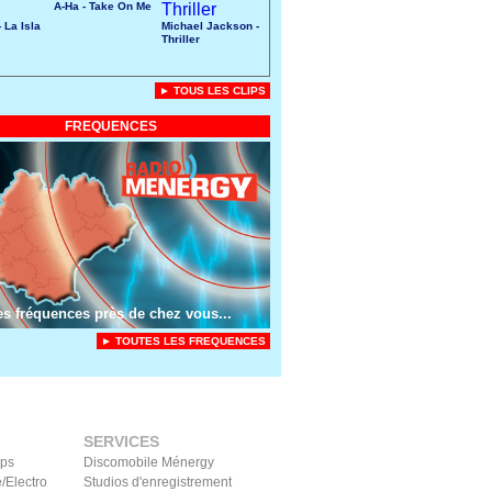
A-Ha - Take On Me
 La Isla
Michael Jackson -
Thriller
► TOUS LES CLIPS
FREQUENCES
es fréquences près de chez vous...
► TOUTES LES FREQUENCES
SERVICES
ips
Discomobile Ménergy
/Electro
Studios d'enregistrement