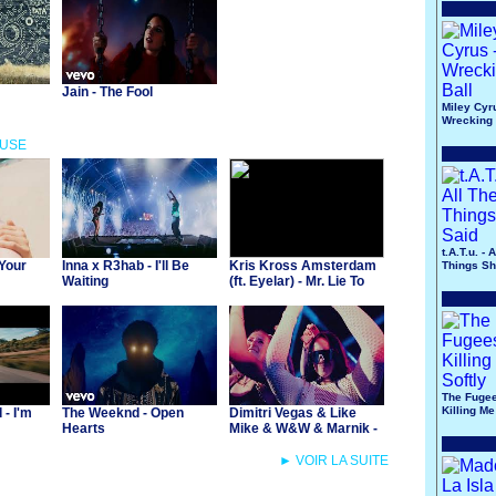
Jain - The Fool
Miley Cyr
Wrecking 
OUSE
t.A.T.u. - 
 Your
Inna x R3hab - I'll Be
Kris Kross Amsterdam
Things Sh
Waiting
(ft. Eyelar) - Mr. Lie To
Me
The Fugee
Killing Me
- I'm
The Weeknd - Open
Dimitri Vegas & Like
Hearts
Mike & W&W & Marnik -
Yeah
► VOIR LA SUITE