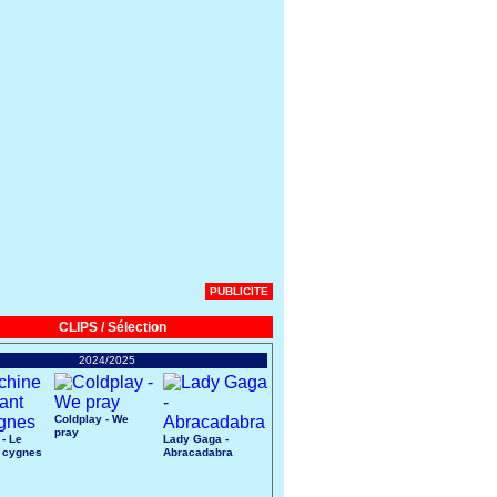
PUBLICITE
CLIPS / Sélection
2024/2025
Coldplay - We
pray
 - Le
Lady Gaga -
 cygnes
Abracadabra