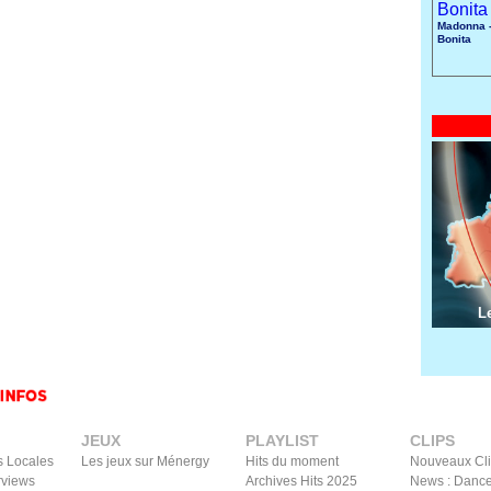
Madonna -
Bonita
L
JEUX
PLAYLIST
CLIPS
s Locales
Les jeux sur Ménergy
Hits du moment
Nouveaux Cl
rviews
Archives Hits 2025
News : Dance