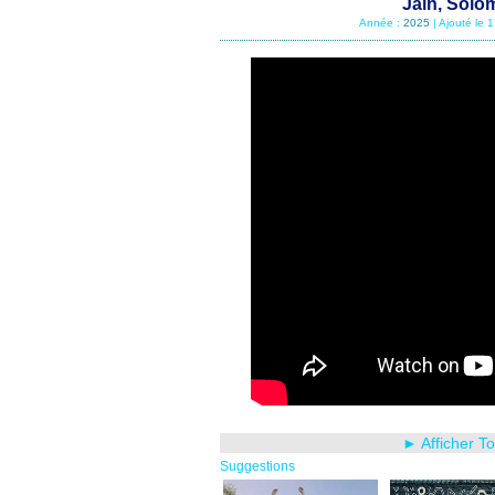
Jain, Solo
Année :
2025
| Ajouté le 
► Afficher T
Suggestions