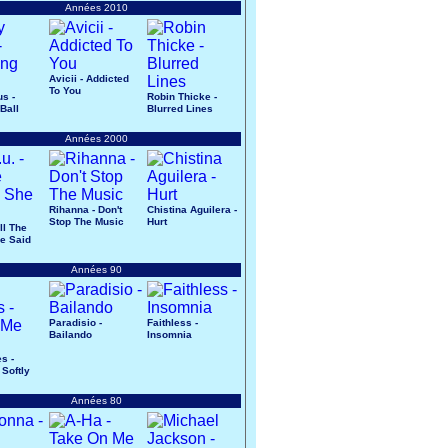
Années 2010
Avicii - Addicted
To You
us -
Robin Thicke -
Ball
Blurred Lines
Années 2000
Rihanna - Don't
Chistina Aguilera -
Stop The Music
Hurt
All The
e Said
Années 90
Paradisio -
Faithless -
Bailando
Insomnia
s -
 Softly
Années 80