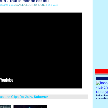
mun - Tout le monde est fou
17/04/25 dans
DANCE/ELECTRO/HOUSE
| 916 vues
Indochine
ous Les Clips De
Jain, Solomun
chant des