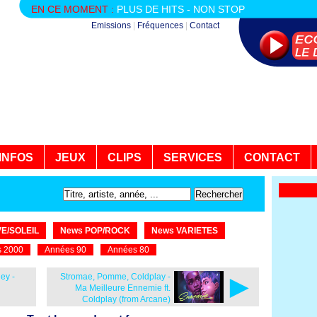
EN CE MOMENT :
PLUS DE HITS - NON STOP
Emissions
|
Fréquences
|
Contact
INFOS
JEUX
CLIPS
SERVICES
CONTACT
E/SOLEIL
News POP/ROCK
News VARIETES
 2000
Années 90
Années 80
►
ey -
Stromae, Pomme, Coldplay -
Ma Meilleure Ennemie ft.
Coldplay (from Arcane)