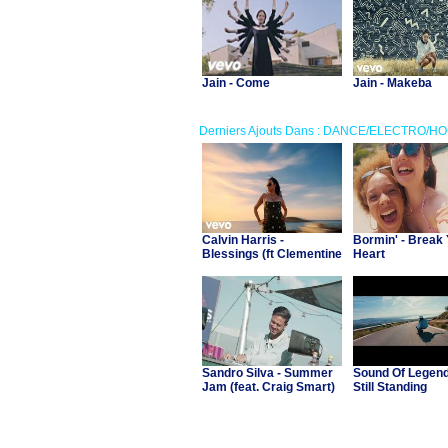
Jain - Come
Jain - Makeba
Derniers Ajouts Dans : DANCE/ELECTRO/H
Calvin Harris -
Bormin' - Break
Blessings (ft Clementine
Heart
Douglas)
Sandro Silva - Summer
Sound Of Legend 
Jam (feat. Craig Smart)
Still Standing