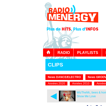
RADIO
PLAYLISTS
CLIPS
News DANCE/ELECTRO
News GROOV
Années 2020
Années 2010
Années
◄
WizTheMc, bees & hon
Show Me Love