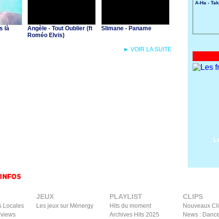
A-Ha - Ta
s là
Angèle - Tout Oublier (ft
Slimane - Paname
Roméo Elvis)
► VOIR LA SUITE
L
JEUX
PLAYLIST
CLIPS
s Locales
Les jeux sur Ménergy
Hits du moment
Nouveaux Cl
rviews
Archives Hits 2025
News : Dance