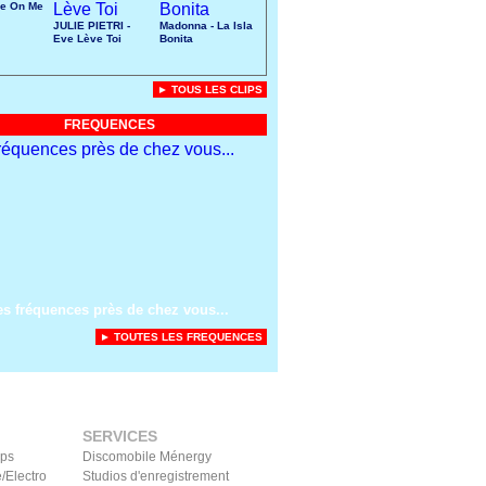
ke On Me
JULIE PIETRI -
Madonna - La Isla
Eve Lève Toi
Bonita
► TOUS LES CLIPS
FREQUENCES
es fréquences près de chez vous...
► TOUTES LES FREQUENCES
SERVICES
ips
Discomobile Ménergy
/Electro
Studios d'enregistrement