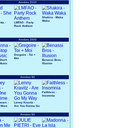
Années 2010
Shakira - Waka
Waka
tta -
LMFAO - Party
Rock Anthem
Années 2000
Gregoire - Toi +
Moi
Don't
Benassi Bros -
Music
Illusion
Années 90
Faithless -
Insomnia
pears -
Lenny Kravitz -
 More
Are You Gonna Go
My Way
Années 80