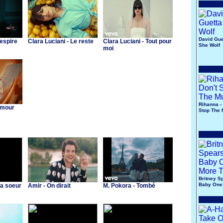
David Gue
Respire
Clara Luciani - Le reste
Clara Luciani - Tout pour
She Wolf
moi
Rihanna - 
Amour
Stop The 
Britney S
Baby One
Ma soeur
Amir - On dirait
M. Pokora - Tombé
Time