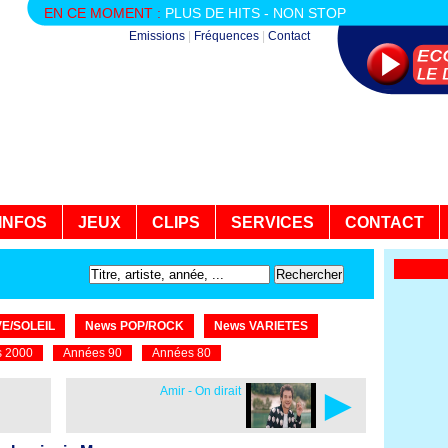
EN CE MOMENT :
PLUS DE HITS - NON STOP
Emissions
|
Fréquences
|
Contact
INFOS
JEUX
CLIPS
SERVICES
CONTACT
E/SOLEIL
News POP/ROCK
News VARIETES
 2000
Années 90
Années 80
►
Amir - On dirait