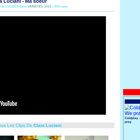
a Luciani - Ma soeur
é le 17/04/25 dans
VARIETES 2010
| 854 vues
Coldplay 
pray
Tous Les Clips De
Clara Luciani