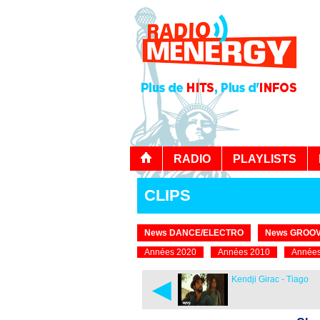
RADIO
PLAYLISTS
CLIPS
News DANCE/ELECTRO
News GROOV
Années 2020
Années 2010
Années
◄
Kendji Girac - Tiago