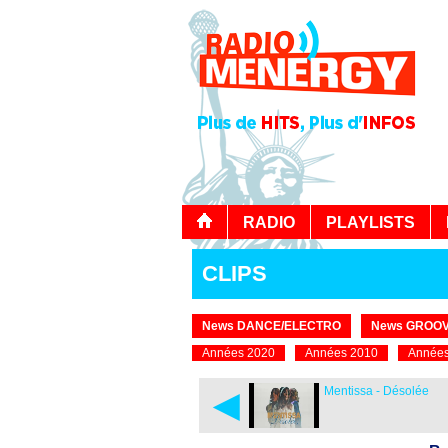
RADIO
PLAYLISTS
CLIPS
News DANCE/ELECTRO
News GROOV
Années 2020
Années 2010
Années
◄
Mentissa - Désolée