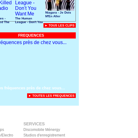
Niagara - Je Dois
M'En Aller
es -
The Human
led The
League - Don't You
► TOUS LES CLIPS
r
Want Me
FREQUENCES
es fréquences près de chez vous...
► TOUTES LES FREQUENCES
SERVICES
ips
Discomobile Ménergy
/Electro
Studios d'enregistrement