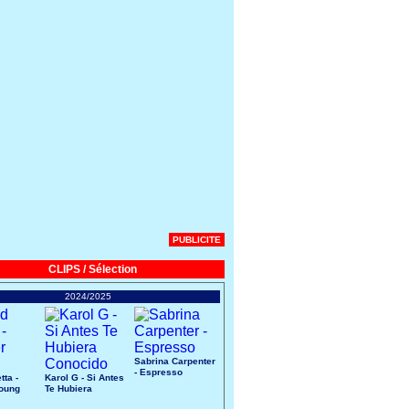
PUBLICITE
CLIPS / Sélection
2024/2025
Sabrina Carpenter
- Espresso
tta -
Karol G - Si Antes
Young
Te Hubiera
Conocido