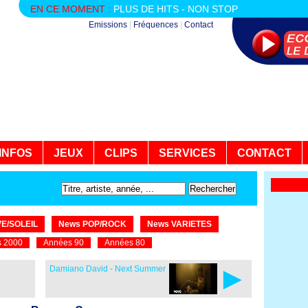
EN CE MOMENT :
PLUS DE HITS - NON STOP
Emissions
|
Fréquences
|
Contact
INFOS
JEUX
CLIPS
SERVICES
CONTACT
E/SOLEIL
News POP/ROCK
News VARIETES
 2000
Années 90
Années 80
►
Damiano David - Next Summer