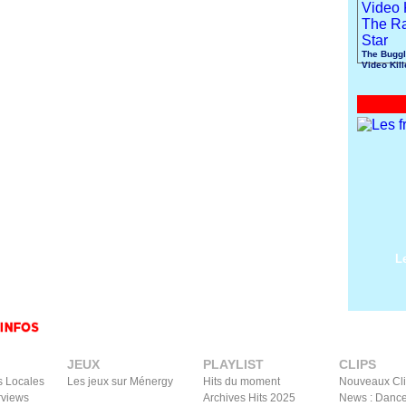
The Buggl
Video Kil
Radio Sta
L
JEUX
PLAYLIST
CLIPS
s Locales
Les jeux sur Ménergy
Hits du moment
Nouveaux Cl
rviews
Archives Hits 2025
News : Dance