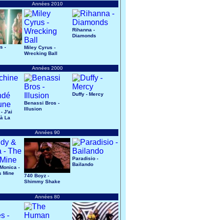
Années 2010
Rihanna -
Diamonds
s -
Miley Cyrus -
Wrecking Ball
Années 2000
Duffy - Mercy
Benassi Bros -
Illusion
- J'ai
à La
Années 90
Paradisio -
Bailando
Monica -
s Mine
740 Boyz -
Shimmy Shake
Années 80