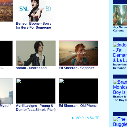
Benson Boone - Sorry
Im Here For Someone
Jay Santo
Caliente
Else
Indochine 
 -
sombr - undressed
Ed Sheeran - Sapphire
Demandé 
Lune
Brandy & 
The Boy I
 Myself
Avril Lavigne - Young &
Ed Sheeran - Old Phone
Dumb (feat. Simple Plan)
► VOIR LA SUITE