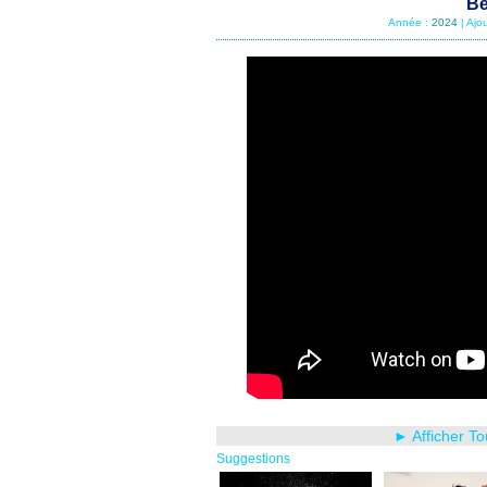
Be
Année :
2024
| Ajo
► Afficher T
Suggestions