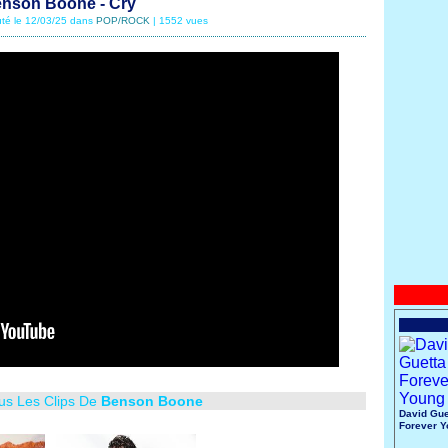
nson Boone - Cry
uté le 12/03/25 dans
POP/ROCK
| 1552 vues
ous Les Clips De
Benson Boone
David Gue
Forever 