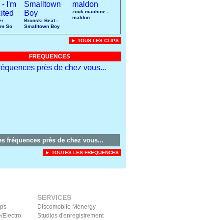
zouk machine -
maldon
er
Bronski Beat -
I'm So
Smalltown Boy
► TOUS LES CLIPS
FREQUENCES
es fréquences près de chez vous...
► TOUTES LES FREQUENCES
SERVICES
ips
Discomobile Ménergy
/Electro
Studios d'enregistrement