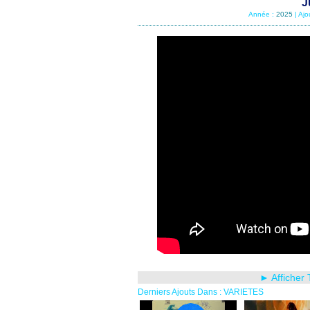
J
Année :
2025
| Ajo
► Afficher
Derniers Ajouts Dans : VARIETES