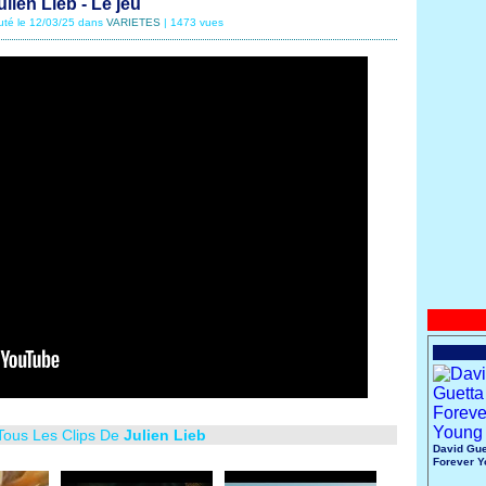
ulien Lieb - Le jeu
uté le 12/03/25 dans
VARIETES
| 1473 vues
 Tous Les Clips De
Julien Lieb
David Gue
Forever 