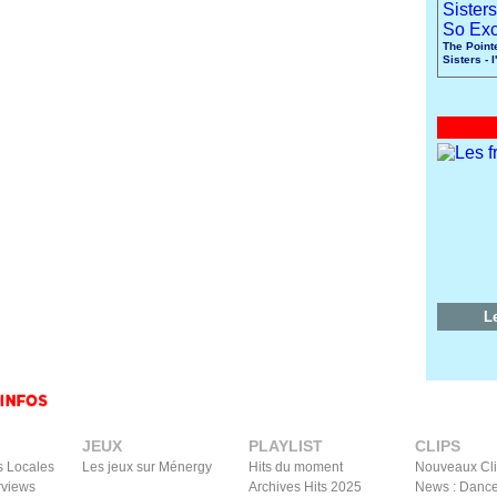
The Point
Sisters - 
Excited
L
JEUX
PLAYLIST
CLIPS
s Locales
Les jeux sur Ménergy
Hits du moment
Nouveaux Cl
rviews
Archives Hits 2025
News : Dance