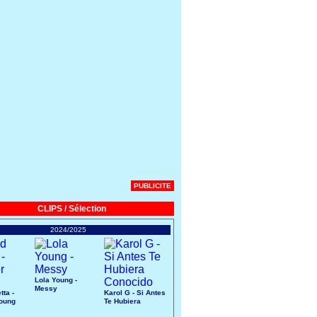
PUBLICITE
CLIPS / Sélection
2024/2025
Lola Young -
Messy
tta -
Karol G - Si Antes
Young
Te Hubiera
Conocido