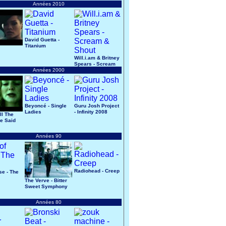
Années 2010
David Guetta -
Titanium
Will.i.am & Britney
Spears - Scream
Années 2000
& Shout
Beyoncé - Single
Guru Josh Project
Ladies
- Infinity 2008
All The
e Said
Années 90
Radiohead - Creep
se - The
The Verve - Bitter
Sweet Symphony
Années 80