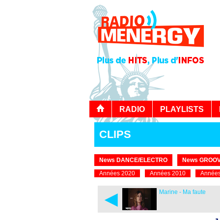
RADIO
PLAYLISTS
CLIPS
News DANCE/ELECTRO
News GROOV
Années 2020
Années 2010
Années
◄
Marine - Ma faute