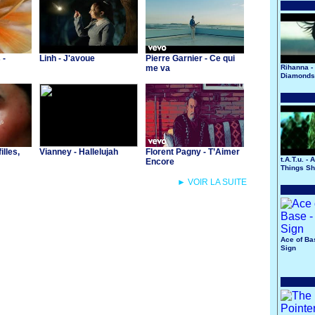
 -
Linh - J'avoue
Pierre Garnier - Ce qui
me va
Rihanna -
Diamonds
illes,
Vianney - Hallelujah
Florent Pagny - T’Aimer
t.A.T.u. - 
Encore
Things Sh
► VOIR LA SUITE
Ace of Ba
Sign