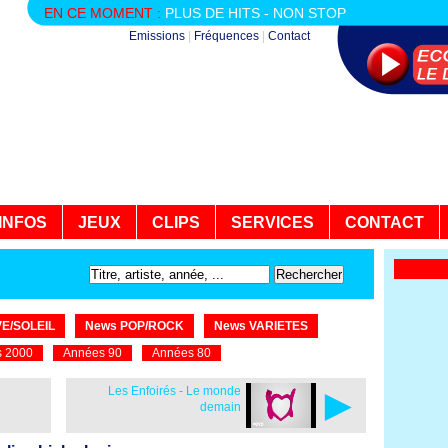
EN CE MOMENT :
PLUS DE HITS - NON STOP
Emissions
|
Fréquences
|
Contact
INFOS
JEUX
CLIPS
SERVICES
CONTACT
E/SOLEIL
News POP/ROCK
News VARIETES
 2000
Années 90
Années 80
►
Les Enfoirés - Le monde
demain