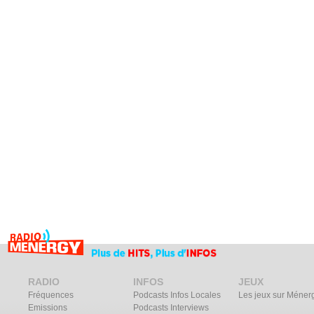
RADIO
INFOS
JEUX
Fréquences
Podcasts Infos Locales
Les jeux sur Méner
Emissions
Podcasts Interviews