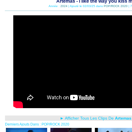
Artemas - i like the way you kiss 
Année :
2024
| Ajouté le 02/03/25 dans
POP/ROCK 2020
| 
► Afficher Tous Les Clips De
Artemas
Derniers Ajouts Dans : POP/ROCK 2020