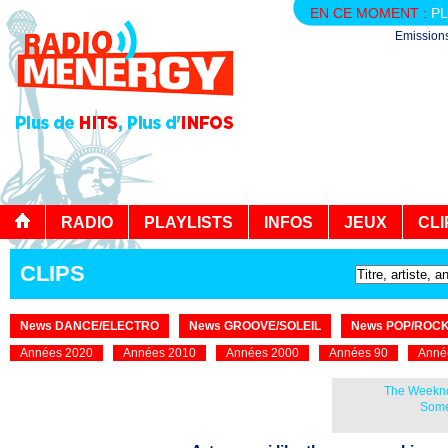
EN CE MOMENT :
PL
Emission
RADIO
PLAYLISTS
INFOS
JEUX
CLI
CLIPS
News DANCE/ELECTRO
News GROOVE/SOLEIL
News POP/ROC
Années 2020
Années 2010
Années 2000
Années 90
Anné
The Weeknd
Some