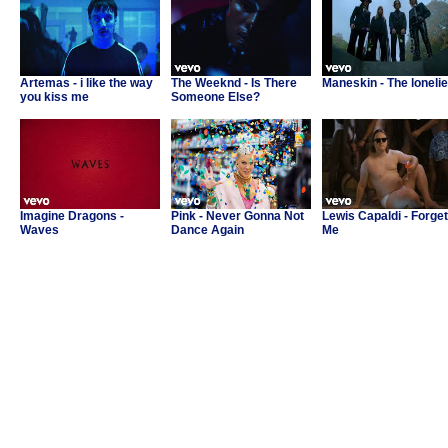
Artemas - i like the way
The Weeknd - Is There
Maneskin - The lonelie
you kiss me
Someone Else?
Imagine Dragons -
Pink - Never Gonna Not
Lewis Capaldi - Forget
Waves
Dance Again
Me