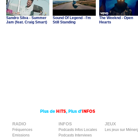
Sandro Silva - Summer
Sound Of Legend - I'm
The Weeknd - Open
Jam (feat. Craig Smart)
Still Standing
Hearts
RADIO
INFOS
JEUX
Fréquences
Podcasts Infos Locales
Les jeux sur Méner
Emissions
Podcasts Interviews