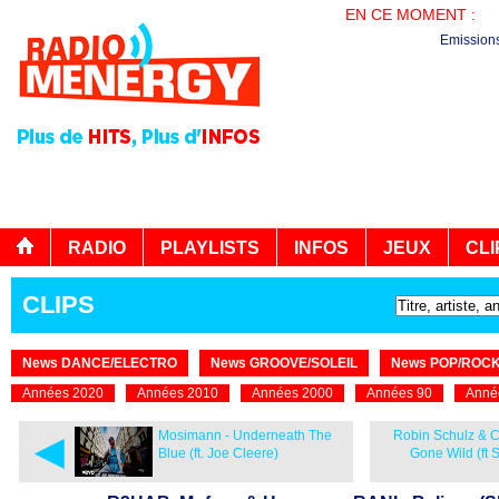
EN CE MOMENT :
BO
Emission
RADIO
PLAYLISTS
INFOS
JEUX
CLI
CLIPS
News DANCE/ELECTRO
News GROOVE/SOLEIL
News POP/ROC
Années 2020
Années 2010
Années 2000
Années 90
Anné
◄
Mosimann - Underneath The
Robin Schulz & Cy
Blue (ft. Joe Cleere)
Gone Wild (ft 