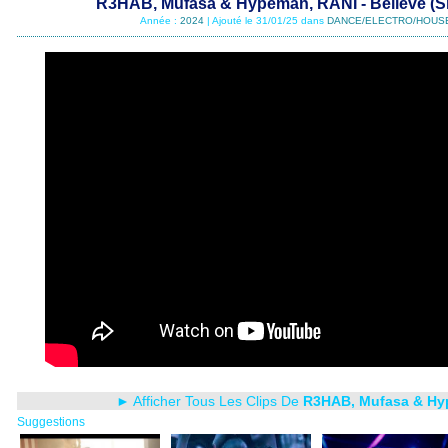
R3HAB, Mufasa & Hypeman, RANI - Believe (Sh
Année :
2024
| Ajouté le 31/01/25 dans
DANCE/ELECTRO/HOUS
► Afficher Tous Les Clips De
R3HAB, Mufasa & Hy
Suggestions