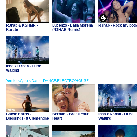
R3hab & KSHMR -
Lucenzo - Baila Morena
R3hab - Rock my bod
Karate
(R3HAB Remix)
Inna x R3hab - I'll Be
Waiting
Derniers Ajouts Dans : DANCE/ELECTRO/HOUSE
Calvin Harris -
Bormin' - Break Your
Inna x R3hab - I'll Be
Blessings (ft Clementine
Heart
Waiting
Douglas)