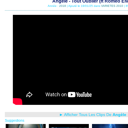
Angèle - Tout Oublier (ft Roméo Elv
Année :
2018
| Ajouté le 19/01/25 dans
VARIETES 2010
| 8
► Afficher Tous Les Clips De
Angèle
Suggestions