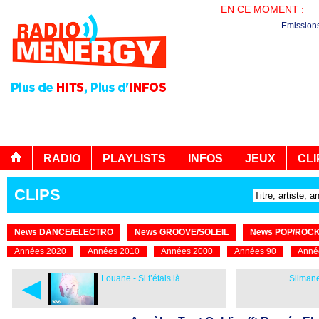
EN CE MOMENT :
B
Emission
RADIO
PLAYLISTS
INFOS
JEUX
CLI
CLIPS
News DANCE/ELECTRO
News GROOVE/SOLEIL
News POP/ROC
Années 2020
Années 2010
Années 2000
Années 90
Anné
◄
Louane - Si t’étais là
Sliman