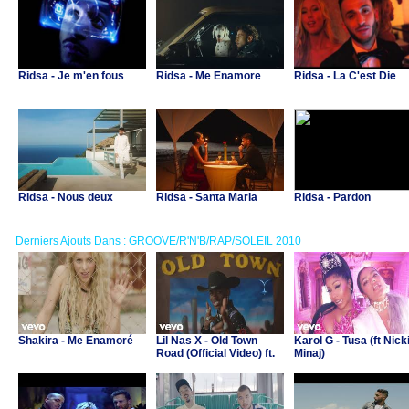
Ridsa - Je m'en fous
Ridsa - Me Enamore
Ridsa - La C'est Die
Ridsa - Nous deux
Ridsa - Santa Maria
Ridsa - Pardon
Derniers Ajouts Dans : GROOVE/R'N'B/RAP/SOLEIL 2010
Shakira - Me Enamoré
Lil Nas X - Old Town
Karol G - Tusa (ft Nick
Road (Official Video) ft.
Minaj)
Billy Ray Cyrus