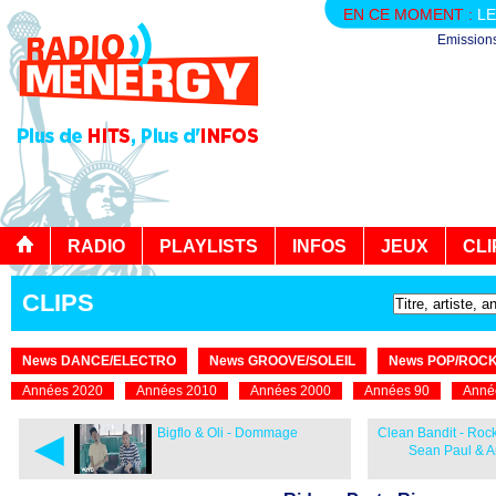
EN CE MOMENT :
LE
Emission
RADIO
PLAYLISTS
INFOS
JEUX
CLI
CLIPS
News DANCE/ELECTRO
News GROOVE/SOLEIL
News POP/ROC
Années 2020
Années 2010
Années 2000
Années 90
Anné
◄
Bigflo & Oli - Dommage
Clean Bandit - Rock
Sean Paul & A