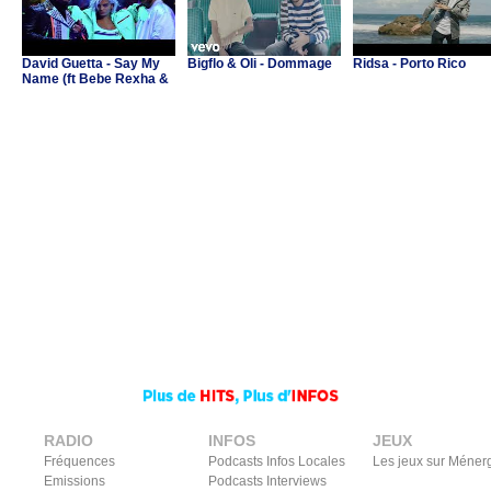
David Guetta - Say My
Bigflo & Oli - Dommage
Ridsa - Porto Rico
Name (ft Bebe Rexha &
J Balvin)
RADIO
INFOS
JEUX
Fréquences
Podcasts Infos Locales
Les jeux sur Méner
Emissions
Podcasts Interviews