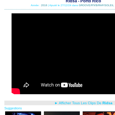
Ridsa - Porto Rico
Année :
2016
| Ajouté le 27/12/24 dans
GROOVE/R'N'B/RAP/SOLEIL 
► Afficher Tous Les Clips De
Ridsa
Suggestions