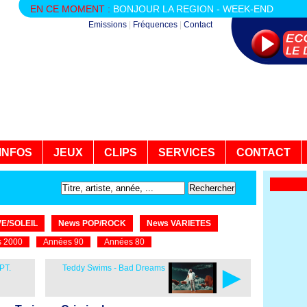
EN CE MOMENT :
BONJOUR LA REGION - WEEK-END
Emissions
|
Fréquences
|
Contact
INFOS
JEUX
CLIPS
SERVICES
CONTACT
E/SOLEIL
News POP/ROCK
News VARIETES
 2000
Années 90
Années 80
►
PT.
Teddy Swims - Bad Dreams