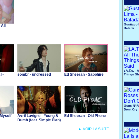
Gusttavo 
 All
Balada
t.A.T.u. - 
 -
sombr - undressed
Ed Sheeran - Sapphire
Things Sh
Guns N' R
Don't Cry
 Myself
Avril Lavigne - Young &
Ed Sheeran - Old Phone
Dumb (feat. Simple Plan)
► VOIR LA SUITE