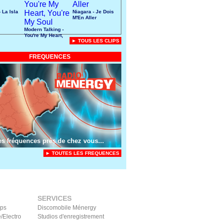
 La Isla
Niagara - Je Dois
M'En Aller
Modern Talking -
You're My Heart,
► TOUS LES CLIPS
You're My Soul
FREQUENCES
es fréquences près de chez vous...
► TOUTES LES FREQUENCES
SERVICES
ips
Discomobile Ménergy
/Electro
Studios d'enregistrement