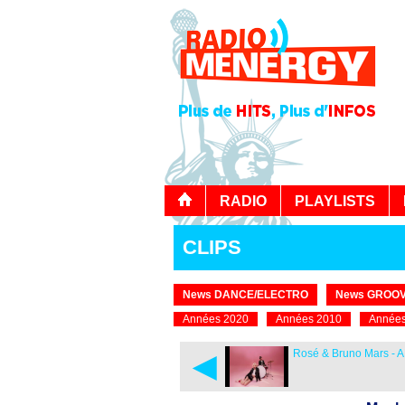
RADIO
PLAYLISTS
CLIPS
News DANCE/ELECTRO
News GROOV
Années 2020
Années 2010
Années
◄
Rosé & Bruno Mars - A