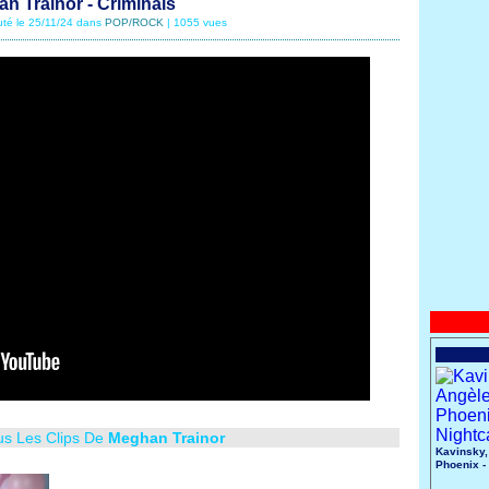
n Trainor - Criminals
uté le 25/11/24 dans
POP/ROCK
| 1055 vues
us Les Clips De
Meghan Trainor
Kavinsky,
Phoenix -
Nightcall