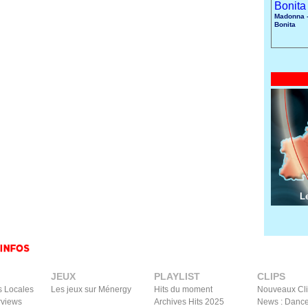
Madonna -
Bonita
L
JEUX
PLAYLIST
CLIPS
s Locales
Les jeux sur Ménergy
Hits du moment
Nouveaux Cl
rviews
Archives Hits 2025
News : Dance