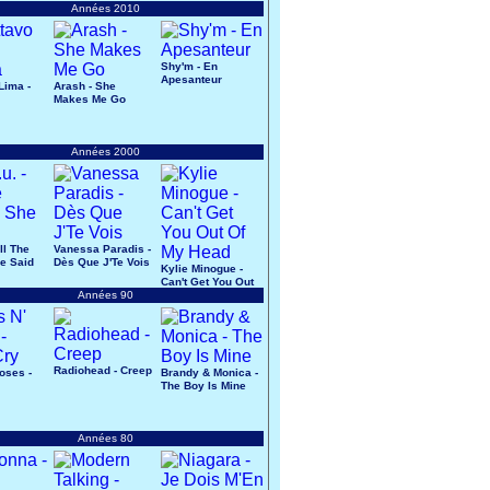
Années 2010
Shy'm - En
Apesanteur
Lima -
Arash - She
Makes Me Go
Années 2000
All The
Vanessa Paradis -
e Said
Dès Que J'Te Vois
Kylie Minogue -
Can't Get You Out
Années 90
Of My Head
Radiohead - Creep
oses -
Brandy & Monica -
The Boy Is Mine
Années 80