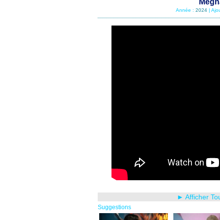
Megha
Année :
2024
| Ajo
► Afficher To
Suggestions