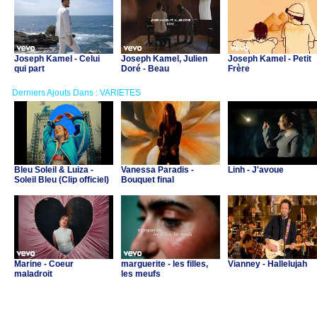
Joseph Kamel - Celui
Joseph Kamel, Julien
Joseph Kamel - Petit
qui part
Doré - Beau
Frère
Derniers Ajouts Dans : VARIETES
Bleu Soleil & Luiza -
Vanessa Paradis -
Linh - J'avoue
Soleil Bleu (Clip officiel)
Bouquet final
Marine - Coeur
marguerite - les filles,
Vianney - Hallelujah
maladroit
les meufs