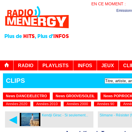
EN CE MOMENT :
PL
Emission
RADIO
PLAYLISTS
INFOS
JEUX
CLI
CLIPS
News DANCE/ELECTRO
News GROOVE/SOLEIL
News POP/ROC
Années 2020
Années 2010
Années 2000
Années 90
Anné
◄
Kendji Girac - Si seulement...
Slimane - Résister 