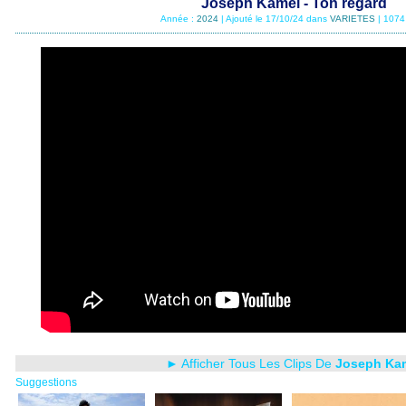
Joseph Kamel - Ton regard
Année :
2024
| Ajouté le 17/10/24 dans
VARIETES
| 1074
► Afficher Tous Les Clips De
Joseph Ka
Suggestions