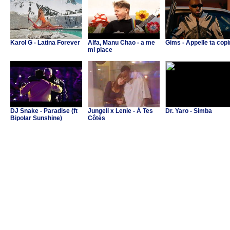
Karol G - Latina Forever
Alfa, Manu Chao - a me
Gims - Appelle ta cop
mi piace
DJ Snake - Paradise (ft
Jungeli x Lenie - À Tes
Dr. Yaro - Simba
Bipolar Sunshine)
Côtés