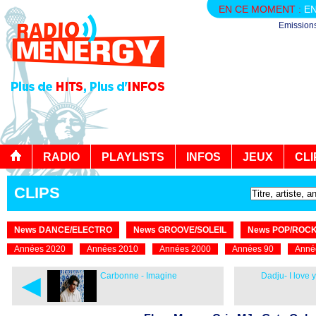
EN CE MOMENT :
EN
Emission
RADIO
PLAYLISTS
INFOS
JEUX
CLI
CLIPS
News DANCE/ELECTRO
News GROOVE/SOLEIL
News POP/ROC
Années 2020
Années 2010
Années 2000
Années 90
Anné
◄
Carbonne - Imagine
Dadju- I love y