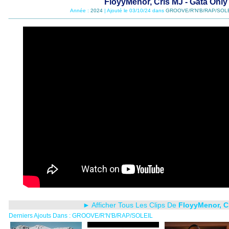
FloyyMenor, Cris MJ - Gata Only
Année :
2024
| Ajouté le 03/10/24 dans
GROOVE/R'N'B/RAP/SOL
► Afficher Tous Les Clips De
FloyyMenor, C
Derniers Ajouts Dans : GROOVE/R'N'B/RAP/SOLEIL