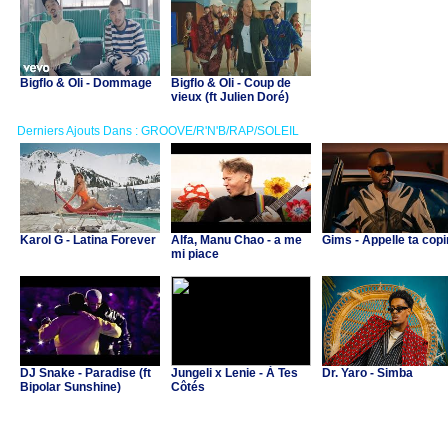
Bigflo & Oli - Dommage
Bigflo & Oli - Coup de
vieux (ft Julien Doré)
Derniers Ajouts Dans : GROOVE/R'N'B/RAP/SOLEIL
Karol G - Latina Forever
Alfa, Manu Chao - a me
Gims - Appelle ta cop
mi piace
DJ Snake - Paradise (ft
Jungeli x Lenie - À Tes
Dr. Yaro - Simba
Bipolar Sunshine)
Côtés