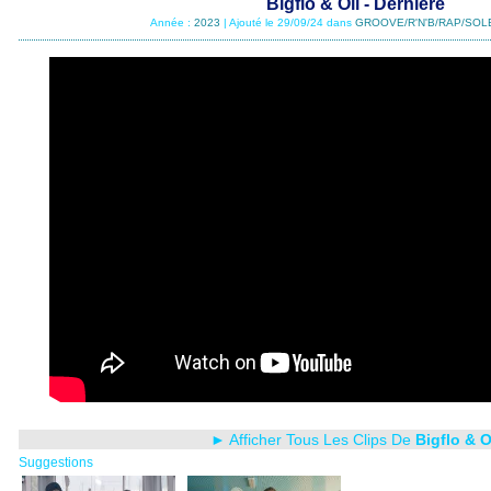
Bigflo & Oli - Dernière
Année :
2023
| Ajouté le 29/09/24 dans
GROOVE/R'N'B/RAP/SOL
► Afficher Tous Les Clips De
Bigflo & O
Suggestions