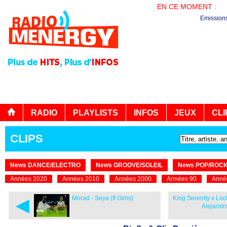
EN CE MOMENT :
PL
Emission
RADIO
PLAYLISTS
INFOS
JEUX
CLI
CLIPS
News DANCE/ELECTRO
News GROOVE/SOLEIL
News POP/ROC
Années 2020
Années 2010
Années 2000
Années 90
Anné
◄
Morad - Seya (ft Gims)
King Serenity x Loc
Alejandro