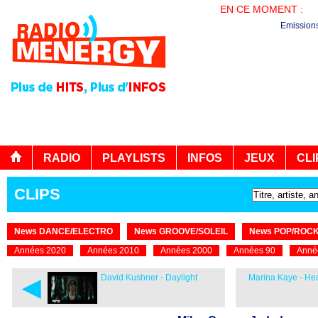
EN CE MOMENT :
LE
Emission
RADIO
PLAYLISTS
INFOS
JEUX
CLI
CLIPS
News DANCE/ELECTRO
News GROOVE/SOLEIL
News POP/ROC
Années 2020
Années 2010
Années 2000
Années 90
Anné
◄
David Kushner - Daylight
Marina Kaye - H