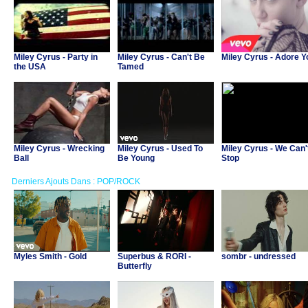
Miley Cyrus - Party in
Miley Cyrus - Can't Be
Miley Cyrus - Adore Y
the USA
Tamed
Miley Cyrus - Wrecking
Miley Cyrus - Used To
Miley Cyrus - We Can'
Ball
Be Young
Stop
Derniers Ajouts Dans : POP/ROCK
Myles Smith - Gold
Superbus & RORI -
sombr - undressed
Butterfly