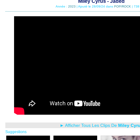
Miley Cyrus - Jaded
Année :
2023
| Ajouté le 28/09/24 dans
POP/ROCK
| 738
► Afficher Tous Les Clips De
Miley Cyr
Suggestions