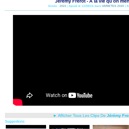
Jérémy Frerot - À la vie qu'on mè
Année :
2021
| Ajouté le 12/08/24 dans
VARIETES 2020
| 8
► Afficher Tous Les Clips De
Jérémy Fre
Suggestions