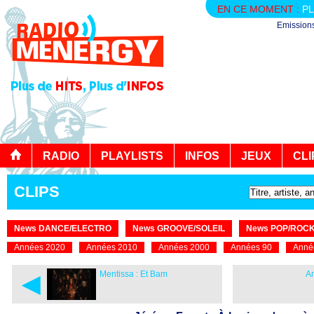
EN CE MOMENT :
PL
Emission
RADIO
PLAYLISTS
INFOS
JEUX
CLI
CLIPS
News DANCE/ELECTRO
News GROOVE/SOLEIL
News POP/ROC
Années 2020
Années 2010
Années 2000
Années 90
Anné
◄
Mentissa : Et Bam
Am