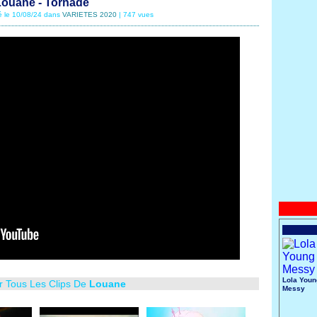
ouane - Tornade
é le 10/08/24 dans
VARIETES 2020
| 747 vues
Lola Youn
r Tous Les Clips De
Louane
Messy