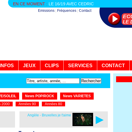
EN CE MOMENT :
LE 16/19 AVEC CEDRIC
Emissions
|
Fréquences
|
Contact
INFOS
JEUX
CLIPS
SERVICES
CONTACT
E/SOLEIL
News POP/ROCK
News VARIETES
 2000
Années 90
Années 80
►
Angèle - Bruxelles je t'aime