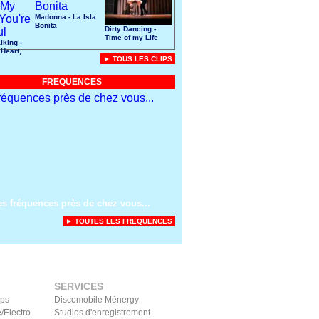
Madonna - La Isla
Bonita
Dirty Dancing -
Time of my Life
lking -
 Heart,
► TOUS LES CLIPS
 Soul
FREQUENCES
es fréquences près de chez vous...
► TOUTES LES FREQUENCES
SERVICES
ips
Discomobile Ménergy
/Electro
Studios d'enregistrement