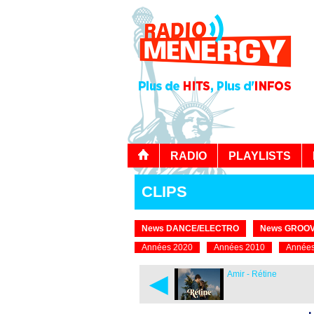
RADIO
PLAYLISTS
CLIPS
News DANCE/ELECTRO
News GROOV
Années 2020
Années 2010
Années
◄
Amir - Rétine