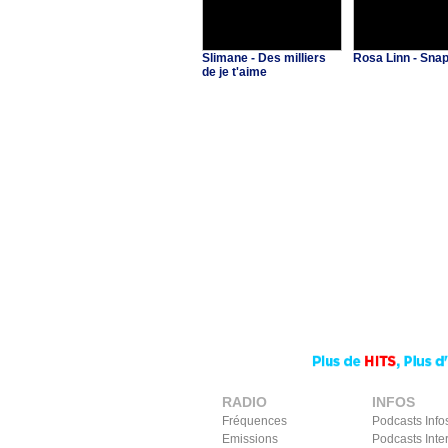
Slimane - Des milliers
Rosa Linn - Sna
de je t'aime
RADIO
INFOS
Fréquences
Podcasts Info
Emissions
Podcasts Inte