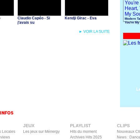
p
Claudio Capéo - Si
Kendji Girac - Eva
Modern Ta
j’avais su
You're My
You're My
► VOIR LA SUITE
L
JEUX
PLAYLIST
CLIPS
s Locales
Les jeux sur Ménergy
Hits du moment
Nouveaux Cl
rviews
Archives Hits 2025
News : Dance