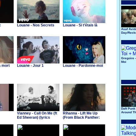
t
Louane - Nos Secrets
Louane - Si t’étais là
Asaf Avid
Day/Reck
Song
Gregoire -
Moi
à mort
Louane - Jour 1
Louane - Pardonne-moi
Daft Punk 
Around Th
Vianney - Call On Me (ft
Rihanna - Lift Me Up
Ed Sheeran) (lyrics
(From Black Panther:
video)
Wakanda Forever)