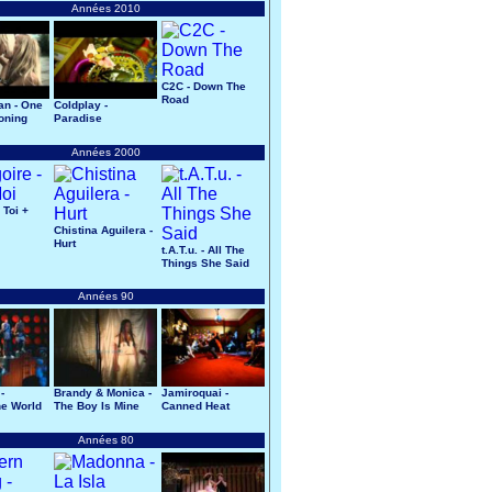
Années 2010
C2C - Down The
Road
an - One
Coldplay -
oning
Paradise
Années 2000
 Toi +
Chistina Aguilera -
Hurt
t.A.T.u. - All The
Things She Said
Années 90
-
Brandy & Monica -
Jamiroquai -
e World
The Boy Is Mine
Canned Heat
Années 80