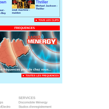
Michael Jackson -
Thriller
zouk machine -
eat -
maldon
n Boy
► TOUS LES CLIPS
FREQUENCES
es fréquences près de chez vous...
► TOUTES LES FREQUENCES
SERVICES
ips
Discomobile Ménergy
/Electro
Studios d'enregistrement