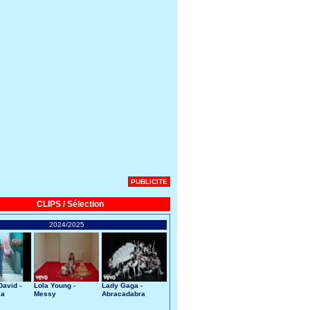
PUBLICITE
CLIPS / Sélection
2024/2025
avid -
Lola Young -
Lady Gaga -
 a
Messy
Abracadabra
art