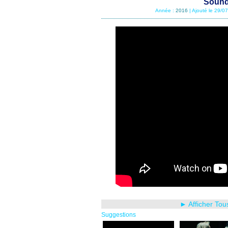
Sound
Année :
2016
| Ajouté le 29/0
► Afficher Tou
Suggestions