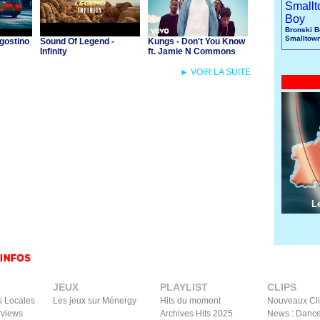
Bronski B
Smalltow
gostino
Sound Of Legend -
Kungs - Don't You Know
Infinity
ft. Jamie N Commons
► VOIR LA SUITE
L
JEUX
PLAYLIST
CLIPS
s Locales
Les jeux sur Ménergy
Hits du moment
Nouveaux Cl
rviews
Archives Hits 2025
News : Dance