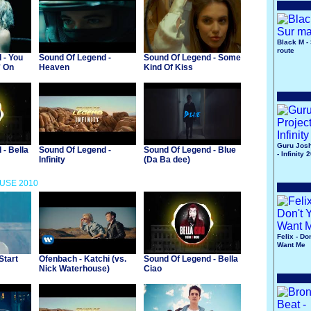
Black M -
route
 - You
Sound Of Legend -
Sound Of Legend - Some
' On
Heaven
Kind Of Kiss
Guru Josh
- Bella
Sound Of Legend -
Sound Of Legend - Blue
- Infinity 
Infinity
(Da Ba dee)
OUSE 2010
Felix - Do
Want Me
Start
Ofenbach - Katchi (vs.
Sound Of Legend - Bella
Nick Waterhouse)
Ciao