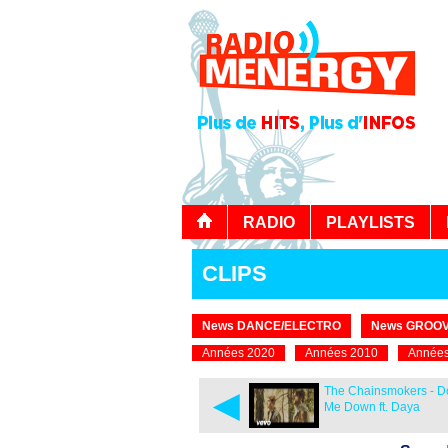
RADIO
PLAYLISTS
CLIPS
News DANCE/ELECTRO
News GROOV
Années 2020
Années 2010
Années
◄
The Chainsmokers - Do
Me Down ft. Daya