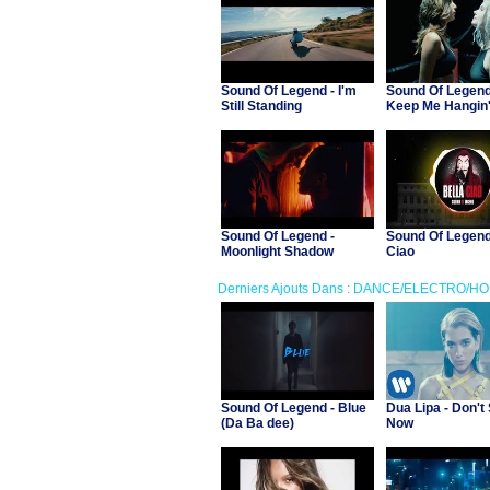
Sound Of Legend - I'm
Sound Of Legend
Still Standing
Keep Me Hangin
Sound Of Legend -
Sound Of Legend 
Moonlight Shadow
Ciao
Derniers Ajouts Dans : DANCE/ELECTRO/H
Sound Of Legend - Blue
Dua Lipa - Don't 
(Da Ba dee)
Now