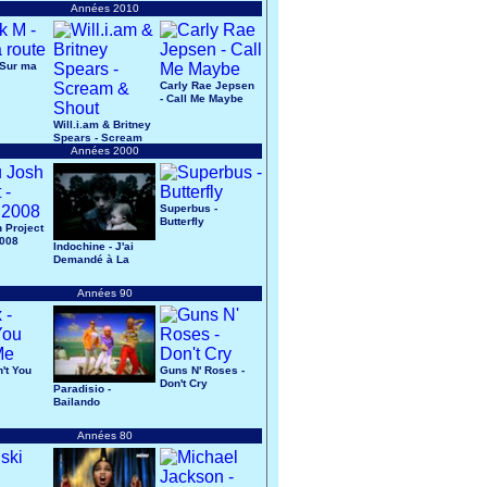
Années 2010
 Sur ma
Carly Rae Jepsen
- Call Me Maybe
Will.i.am & Britney
Spears - Scream
& Shout
Années 2000
Superbus -
Butterfly
 Project
2008
Indochine - J'ai
Demandé à La
Lune
Années 90
n't You
Guns N' Roses -
Don't Cry
Paradisio -
Bailando
Années 80