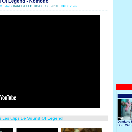
 Of Legend - Komodo
7/16 dans
DANCE/ELECTRO/HOUSE 2010
| 13968 vues
s Les Clips De
Sound Of Legend
Damiano D
Born With
Broken He