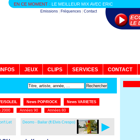
EN CE MOMENT :
LE MEILLEUR MIX AVEC ERIC
Emissions
|
Fréquences
|
Contact
INFOS
JEUX
CLIPS
SERVICES
CONTACT
E/SOLEIL
News POP/ROCK
News VARIETES
 2000
Années 90
Années 80
►
n't Let
Deorro - Bailar (ft Elvis Crespo)