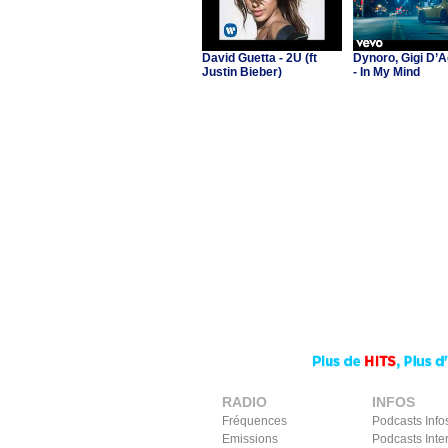
David Guetta - 2U (ft
Dynoro, Gigi D’A
Justin Bieber)
- In My Mind
RADIO
INFOS
Fréquences
Podcasts Info
Emissions
Podcasts Inte