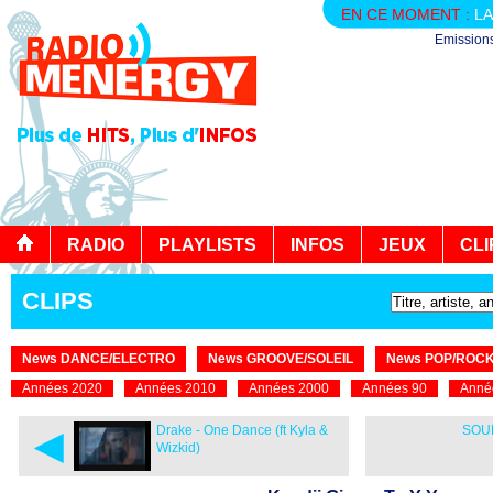
EN CE MOMENT :
LA
Emission
RADIO
PLAYLISTS
INFOS
JEUX
CLI
CLIPS
News DANCE/ELECTRO
News GROOVE/SOLEIL
News POP/ROC
Années 2020
Années 2010
Années 2000
Années 90
Anné
◄
Drake - One Dance (ft Kyla &
SOUF
Wizkid)