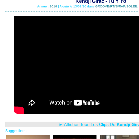
Kendji Girac - Tu Y Yo
Année :
2016
| Ajouté le 13/07/16 dans
GROOVE/R'N'B/RAP/SOLEIL 
► Afficher Tous Les Clips De
Kendji Gir
Suggestions