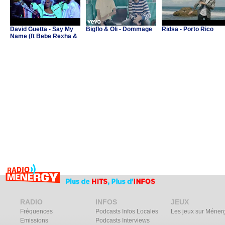
David Guetta - Say My
Bigflo & Oli - Dommage
Ridsa - Porto Rico
Name (ft Bebe Rexha &
J Balvin)
RADIO
INFOS
JEUX
Fréquences
Podcasts Infos Locales
Les jeux sur Méner
Emissions
Podcasts Interviews