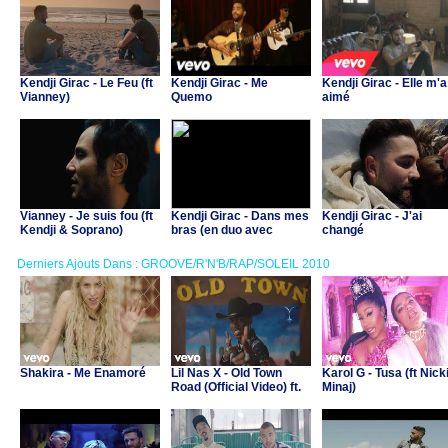
Kendji Girac - Le Feu (ft
Kendji Girac - Me
Kendji Girac - Elle m'a
Vianney)
Quemo
aimé
Vianney - Je suis fou (ft
Kendji Girac - Dans mes
Kendji Girac - J'ai
Kendji & Soprano)
bras (en duo avec
changé
Dadju)
Derniers Ajouts Dans : GROOVE/R'N'B/RAP/SOLEIL 2010
Shakira - Me Enamoré
Lil Nas X - Old Town
Karol G - Tusa (ft Nick
Road (Official Video) ft.
Minaj)
Billy Ray Cyrus