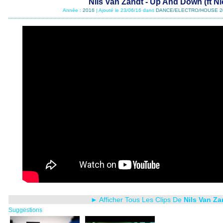
Nils Van Zandt - Up And Down (ft Ni
Année :
2016
| Ajouté le 23/06/16 dans
DANCE/ELECTRO/HOUSE 2
► Afficher Tous Les Clips De
Nils Van Za
Suggestions