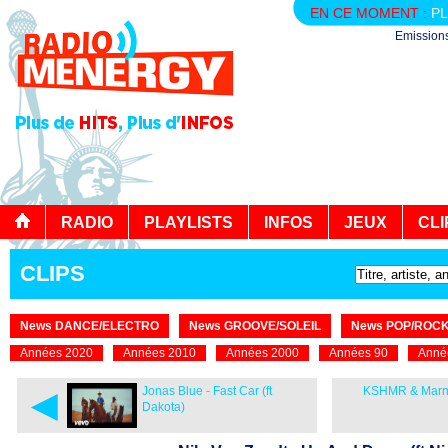
EN CE MOMENT :
PL
Emission
RADIO
PLAYLISTS
INFOS
JEUX
CLI
CLIPS
News DANCE/ELECTRO
News GROOVE/SOLEIL
News POP/ROC
Années 2020
Années 2010
Années 2000
Années 90
Anné
◄
Jonas Blue - Fast Car (ft
KSHMR & Marni
Dakota)