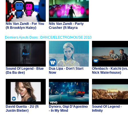
Nils Van Zandt - For You
Nils Van Zandt - Party
(ft Brooklyn Haley)
Crasher (ft Mayra
Veronica)
Derniers Ajouts Dans : DANCE/ELECTRO/HOUSE 2010
Sound Of Legend - Blue
Dua Lipa - Don't Start
Ofenbach - Katchi (vs.
(Da Ba dee)
Now
Nick Waterhouse)
David Guetta - 2U (ft
Dynoro, Gigi D’Agostino
Sound Of Legend -
Justin Bieber)
- In My Mind
Infinity