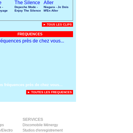
s -
Depeche Mode -
Niagara - Je Dois
oyage
Enjoy The Silence
M'En Aller
► TOUS LES CLIPS
FREQUENCES
es fréquences près de chez vous...
► TOUTES LES FREQUENCES
SERVICES
ips
Discomobile Ménergy
/Electro
Studios d'enregistrement