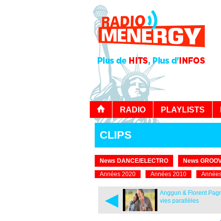
RADIO
PLAYLISTS
CLIPS
News DANCE/ELECTRO
News GROOV
Années 2020
Années 2010
Années
◄
Anggun & Florent Pagn
vies parallèles