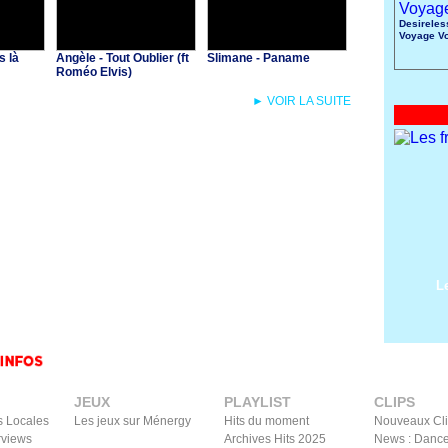
Desireles
Voyage V
s là
Angèle - Tout Oublier (ft
Slimane - Paname
Roméo Elvis)
► VOIR LA SUITE
L
JEUX
PLAYLIST
CLIPS
s Locales
Les jeux sur Ménergy
Hits du moment
Nouveaux Cl
rviews
Archives Hits 2025
News : Dance