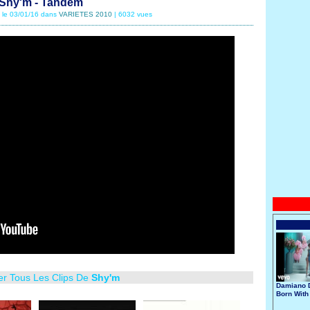
Shy'm - Tandem
é le 03/01/16 dans
VARIETES 2010
| 6032 vues
er Tous Les Clips De
Shy'm
Damiano D
Born With
Broken He