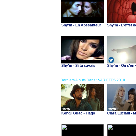
Shy'm - En Apesanteur
Shy'm - L'effet d
Shy'm - Si tu savais
Shy'm - On s'en 
Derniers Ajouts Dans : VARIETES 2010
Kendji Girac - Tiago
Clara Luciani - 