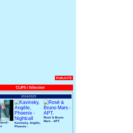
PUBLICITE
CLIPS / Sélection
2024/2025
Rosé & Bruno
Mars - APT.
avid -
Kavinsky, Angèle,
 a
Phoenix -
art
Nightcall