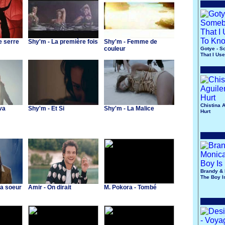
e serre
Shy'm - La première fois
Shy'm - Femme de
couleur
Gotye - 
That I Us
Know
Chistina A
va
Shy'm - Et Si
Shy'm - La Malice
Hurt
Brandy & 
The Boy I
Ma soeur
Amir - On dirait
M. Pokora - Tombé