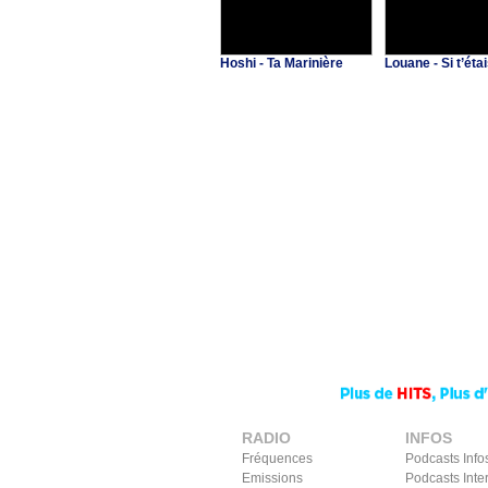
Hoshi - Ta Marinière
Louane - Si t’étai
RADIO
INFOS
Fréquences
Podcasts Info
Emissions
Podcasts Inte