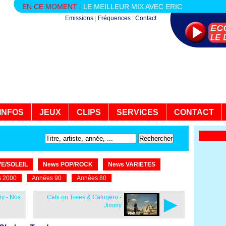
EN CE MOMENT :
LE MEILLEUR MIX AVEC ERIC
Emissions
|
Fréquences
|
Contact
INFOS
JEUX
CLIPS
SERVICES
CONTACT
E/SOLEIL
News POP/ROCK
News VARIETES
 2000
Années 90
Années 80
►
y - Nos
Cats on Trees & Calogero -
Jimmy