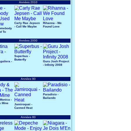
Années 2010
Carly Rae Jepsen
Rihanna - We
- Call Me Maybe
Found Love
Somebody
ed To
Années 2000
Superbus -
Butterfly
guilera -
Guru Josh Project
- Infinity 2008
Années 90
Paradisio -
Bailando
Monica -
s Mine
Jamiroquai -
Canned Heat
Années 80