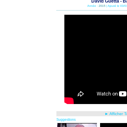
David Guetta - B
Année :
2015
| Ajouté le 03/
► Afficher 
Suggestions