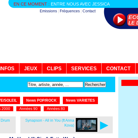
EN CE MOMENT :
ENTRE NOUS AVEC JESSICA
Emissions
|
Fréquences
|
Contact
INFOS
JEUX
CLIPS
SERVICES
CONTACT
E/SOLEIL
News POP/ROCK
News VARIETES
 2000
Années 90
Années 80
►
y Drum
Synapson - All in You (ft Anna
Kova)