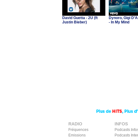
David Guetta - 2U (ft
Dynoro, Gigi D’A
Justin Bieber)
- In My Mind
RADIO
INFOS
Fréquences
Podcasts Info
Emissions
Podcasts Inte