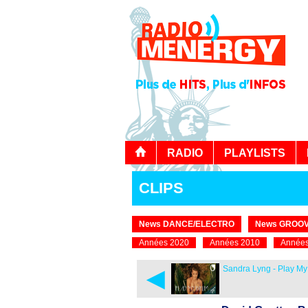
RADIO
PLAYLISTS
CLIPS
News DANCE/ELECTRO
News GROOV
Années 2020
Années 2010
Années
◄
Sandra Lyng - Play M