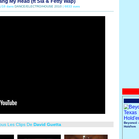
ang My Head (ft Sia & Fetty Wap)
01/16 dans
DANCE/ELECTRO/HOUSE 2010
| 6833 vues
Beyoncé -
Tous Les Clips De
David Guetta
Hold'em