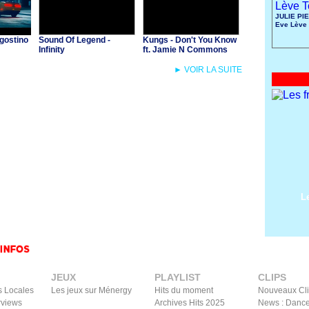
JULIE PIE
Eve Lève 
gostino
Sound Of Legend -
Kungs - Don't You Know
Infinity
ft. Jamie N Commons
► VOIR LA SUITE
L
JEUX
PLAYLIST
CLIPS
s Locales
Les jeux sur Ménergy
Hits du moment
Nouveaux Cl
rviews
Archives Hits 2025
News : Dance