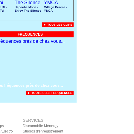
TRI -
Depeche Mode -
Village People -
Toi
Enjoy The Silence
YMCA
► TOUS LES CLIPS
FREQUENCES
es fréquences près de chez vous...
► TOUTES LES FREQUENCES
SERVICES
ips
Discomobile Ménergy
/Electro
Studios d'enregistrement