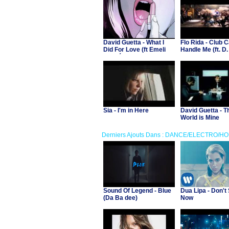
David Guetta - What I
Flo Rida - Club C
Did For Love (ft Emeli
Handle Me (ft. D.
Sandé)
Sia - I'm in Here
David Guetta - T
World is Mine
Derniers Ajouts Dans : DANCE/ELECTRO/H
Sound Of Legend - Blue
Dua Lipa - Don't 
(Da Ba dee)
Now