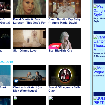
Psy - Ga
an't
David Guetta ft. Zara
Clean Bandit - Cry Baby
Style
 Guetta)
Larsson - This One's For
(ft Anne-Marie, David
You (EURO 2016 Official
Guetta)
Song)
he
Sia - Gimme Love
Sia - Big Girls Cry
Vanessa C
A Thousan
OUSE 2010
Madonna 
Start
Ofenbach - Katchi (vs.
Sound Of Legend - Bella
Nick Waterhouse)
Ciao