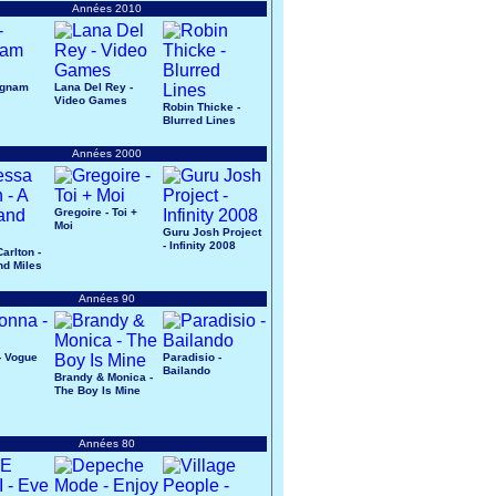
Années 2010
ngnam
Lana Del Rey -
Video Games
Robin Thicke -
Blurred Lines
Années 2000
Gregoire - Toi +
Moi
Guru Josh Project
- Infinity 2008
arlton -
d Miles
Années 90
- Vogue
Paradisio -
Bailando
Brandy & Monica -
The Boy Is Mine
Années 80