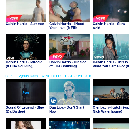
Calvin Harris - Summer
Calvin Harris - I Need
Calvin Harris - Slow
Your Love (ft Ellie
Acid
Goulding)
Calvin Harris - Miracle
Calvin Harris - Outside
Calvin Harris - This Is
(ft Ellie Goulding)
(ft Ellie Goulding)
What You Came For (ft
Rihanna)
Derniers Ajouts Dans : DANCE/ELECTRO/HOUSE 2010
Sound Of Legend - Blue
Dua Lipa - Don't Start
Ofenbach - Katchi (vs.
(Da Ba dee)
Now
Nick Waterhouse)