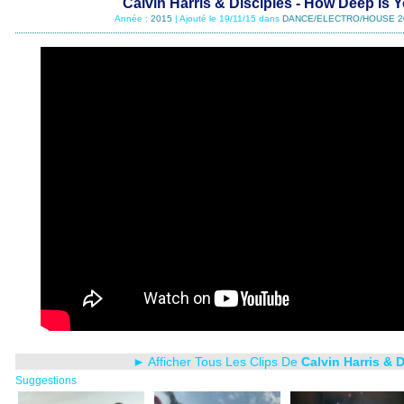
Calvin Harris & Disciples - How Deep Is 
Année :
2015
| Ajouté le 19/11/15 dans
DANCE/ELECTRO/HOUSE 2
► Afficher Tous Les Clips De
Calvin Harris & 
Suggestions