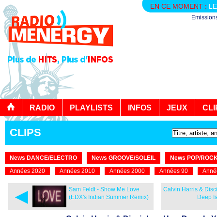
EN CE MOMENT :
LE
Emission
RADIO
PLAYLISTS
INFOS
JEUX
CLI
CLIPS
News DANCE/ELECTRO
News GROOVE/SOLEIL
News POP/ROC
Années 2020
Années 2010
Années 2000
Années 90
Anné
◄
Sam Feldt - Show Me Love
Calvin Harris & Disc
(EDX's Indian Summer Remix)
Deep I