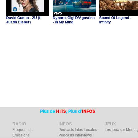
David Guetta - 2U (ft
Dynoro, Gigi D’Agostino
Sound Of Legend -
Justin Bieber)
- In My Mind
Infinity
RADIO
INFOS
JEUX
Fréquences
Podcasts Infos Locales
Les jeux sur Méner
Emissions
Podcasts Interviews