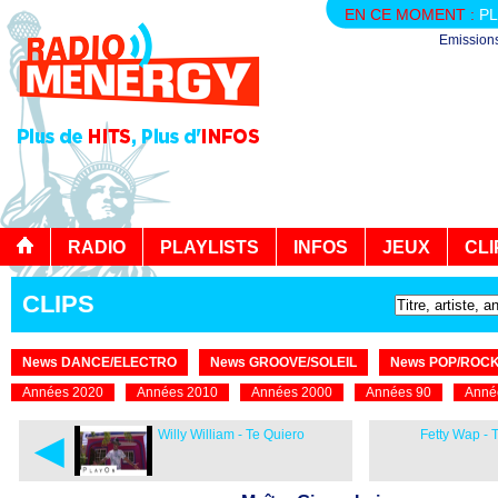
EN CE MOMENT :
PL
Emission
RADIO
PLAYLISTS
INFOS
JEUX
CLI
CLIPS
News DANCE/ELECTRO
News GROOVE/SOLEIL
News POP/ROC
Années 2020
Années 2010
Années 2000
Années 90
Anné
◄
Willy William - Te Quiero
Fetty Wap -