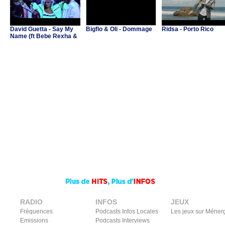
David Guetta - Say My
Bigflo & Oli - Dommage
Ridsa - Porto Rico
Name (ft Bebe Rexha &
J Balvin)
RADIO
INFOS
JEUX
Fréquences
Podcasts Infos Locales
Les jeux sur Méner
Emissions
Podcasts Interviews