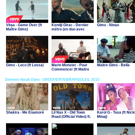
Vitaa - Game Over (ft
Kendji Girac - Dernier
Gims - Ninao
Maître Gims)
métro (en duo avec
Gims)
Gims - Loco (ft Lossa)
Marin Monster - Pour
Maitre Gims - Bella
Commencer (ft Maitre
Gims)
Derniers Ajouts Dans : GROOVE/R'N'B/RAP/SOLEIL 2010
Shakira - Me Enamoré
Lil Nas X - Old Town
Karol G - Tusa (ft Nick
Road (Official Video) ft.
Minaj)
Billy Ray Cyrus