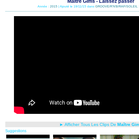
Maître Gims - Laissez passer
Année :
2015
| Ajouté le 19/11/15 dans
GROOVE/R'N'B/RAP/SOLEIL 
► Afficher Tous Les Clips De
Maître Gi
Suggestions