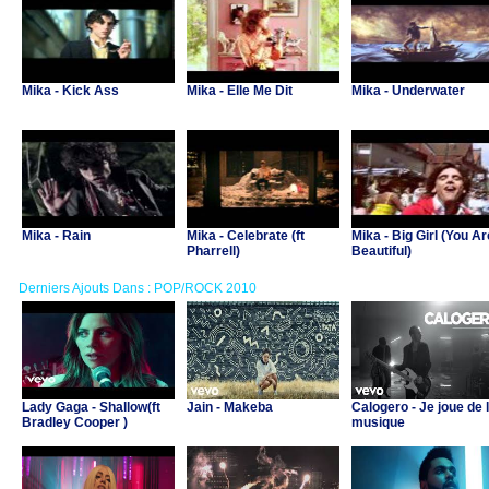
Mika - Kick Ass
Mika - Elle Me Dit
Mika - Underwater
Mika - Rain
Mika - Celebrate (ft
Mika - Big Girl (You Ar
Pharrell)
Beautiful)
Derniers Ajouts Dans : POP/ROCK 2010
Lady Gaga - Shallow(ft
Jain - Makeba
Calogero - Je joue de 
Bradley Cooper )
musique