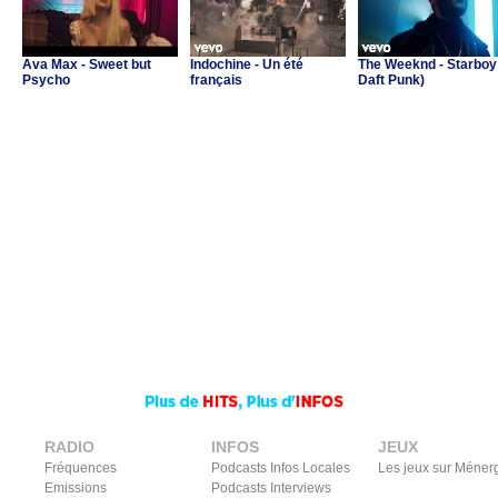
Ava Max - Sweet but
Indochine - Un été
The Weeknd - Starboy 
Psycho
français
Daft Punk)
RADIO
INFOS
JEUX
Fréquences
Podcasts Infos Locales
Les jeux sur Méner
Emissions
Podcasts Interviews