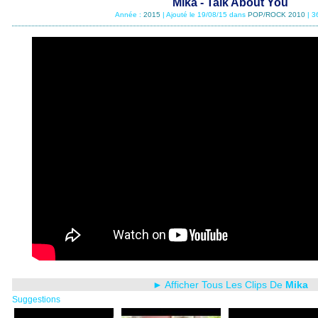
Mika - Talk About You
Année :
2015
| Ajouté le 19/08/15 dans
POP/ROCK 2010
| 3
► Afficher Tous Les Clips De
Mika
Suggestions