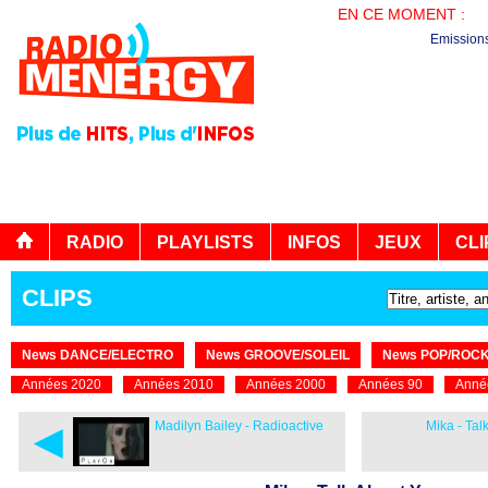
EN CE MOMENT :
LA
Emission
RADIO
PLAYLISTS
INFOS
JEUX
CLI
CLIPS
News DANCE/ELECTRO
News GROOVE/SOLEIL
News POP/ROC
Années 2020
Années 2010
Années 2000
Années 90
Anné
◄
Madilyn Bailey - Radioactive
Mika - Tal