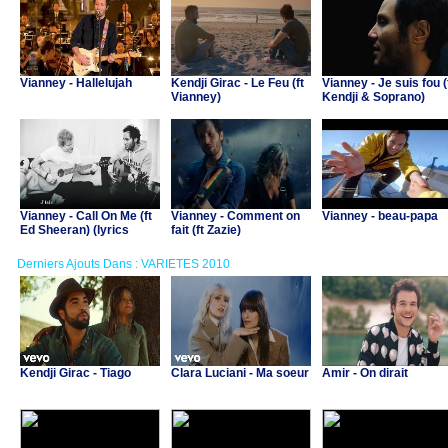
Vianney - Hallelujah
Kendji Girac - Le Feu (ft
Vianney - Je suis fou (
Vianney)
Kendji & Soprano)
Vianney - Call On Me (ft
Vianney - Comment on
Vianney - beau-papa
Ed Sheeran) (lyrics
fait (ft Zazie)
video)
Derniers Ajouts Dans : VARIETES 2010
Kendji Girac - Tiago
Clara Luciani - Ma soeur
Amir - On dirait