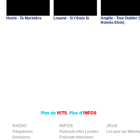
Hoshi - Ta Marinière
Louane - Si t’étais là
Angèle - Tout Oublier (
Roméo Elvis)
RADIO
INFOS
JEUX
Fréquences
Podcasts Infos Locales
Les jeux sur Méner
Emissions
Podcasts Interviews