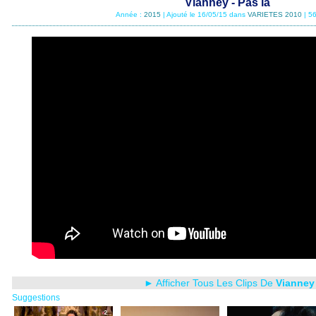
Vianney - Pas là
Année :
2015
| Ajouté le 16/05/15 dans
VARIETES 2010
| 5
► Afficher Tous Les Clips De
Vianney
Suggestions