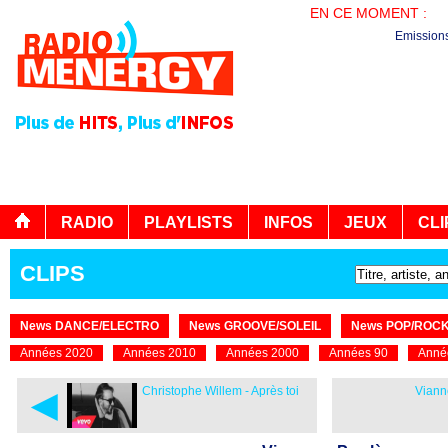
EN CE MOMENT :
PL
Emission
RADIO
PLAYLISTS
INFOS
JEUX
CLI
CLIPS
News DANCE/ELECTRO
News GROOVE/SOLEIL
News POP/ROC
Années 2020
Années 2010
Années 2000
Années 90
Anné
◄
Christophe Willem - Après toi
Viann